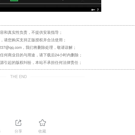
容和真实性负责，不提供安装指导；
，请您购买支持正版授权并合法使用；
37@qq.com，我们将删除处理，敬请谅解；
任何商业目的与用途，请下载后24小时内删除；
源引起的版权纠纷，本站不承担任何法律责任；
THE END
4
分享
收藏