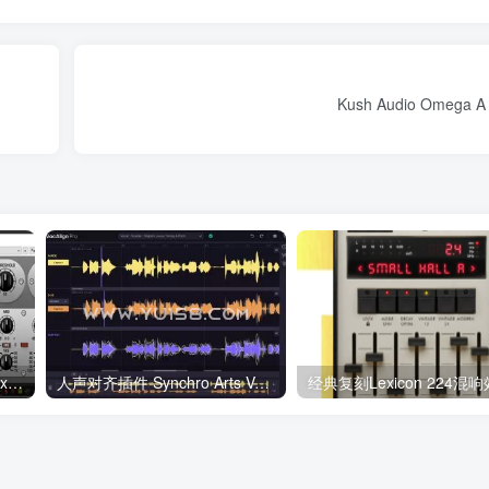
Kush Audio Omega A
Yuri Semenov YS MY VoxBox v1.0.0 WiN/MAC
人声对齐插件 Synchro Arts VocAlign 6 Pro v6.1.29