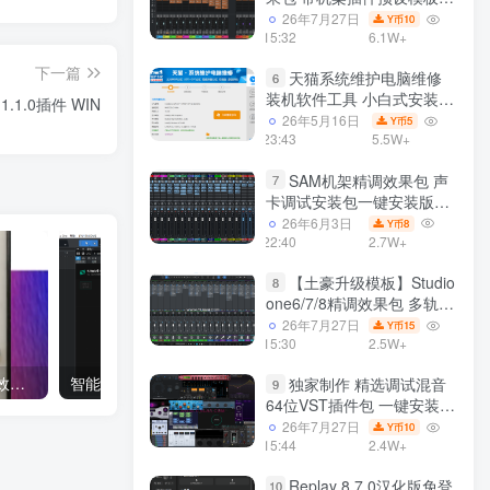
声卡调试好效果工程文件
26年7月27日
10
Y币
15:32
6.1W+
下一篇
天猫系统维护电脑维修
6
装机软件工具 小白式安装
 1.1.0插件 WIN
完全一键安装系统 电脑系统
26年5月16日
5
Y币
装机软件 一键重装系统
23:43
5.5W+
win7/win8/win10/win11/
SAM机架精调效果包 声
7
卡调试安装包一键安装版模
板 带插件预设效果文件
26年6月3日
8
Y币
22:40
2.7W+
【土豪升级模板】Studio
8
one6/7/8精调效果包 多轨道
效果模式可选 声卡调试好预
26年7月27日
15
Y币
设模板 带插件全套文件
15:30
2.5W+
经典复刻Lexicon 224混响效果器 Arturia Rev LX-24 v1.0.0 3771 WIN/MAC
智能AI全自动EQ Sonible SmartEQ4 v1.0.0-R2R WIN
独家制作 精选调试混音
9
64位VST插件包 一键安装
600个效果器合集v2.0 WiN
26年7月27日
10
Y币
支持定制
15:44
2.4W+
Replay 8.7.0汉化版免登
10