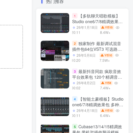
热门推荐
【多轨聊天唱歌模板】
1
Studio one6/7/8精调效果包
多种效果模式 声卡调试好直
26年1月18日
15
Y币
播预设模板
20:11
8.4W+
独家制作 最新调试混音
2
插件包64位VST3 可选路径
一键安装550个效果器合集
26年5月6日
10
Y币
v3.0 WiN 支持定制
10:20
7.5W+
最新抖音同款 疯歌音效
3
平台效果包 120个精调音效
包+软件自带170个音效
26年8月2日
8
Y币
+600个插件 带安装教程全
00:02
7.4W+
套
【智能土豪模板】Studio
4
one6/7/8精调效果包 多种效
果模式可选 声卡调试好预设
26年4月18日
10
Y币
带插件全套文件
00:11
6.4W+
Cubase13/14/15精调效
5
果包 带机架插件预设模板