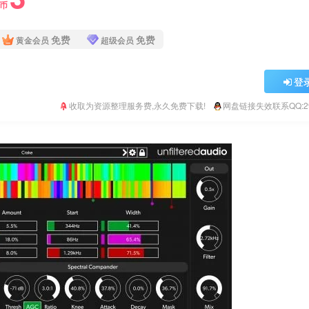
Y币
免费
免费
黄金会员
超级会员
登
收取为资源整理服务费,永久免费下载!
网盘链接失效联系QQ:293