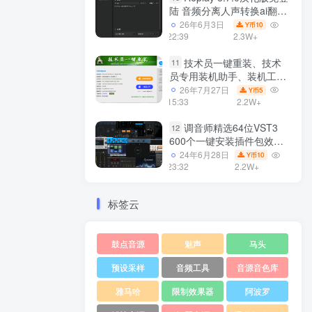
陆 音频分离人声转换ai翻唱
支持50系显卡 一键安装
26年6月3日
10
Y币
WiN
22:39
2.3W+
技术员一键重装、技术
11
员专用装机助手、装机工
具、电脑系统装机软件丶一
26年7月27日
5
Y币
键安装系统
15:33
2.2W+
Win7/win8/win10/WIN11
调音师精选64位VST3
12
600个一键安装插件包效果
器集合10G WiN
24年6月28日
10
Y币
23:32
2.2W+
标签云
鼓点音源
魅声
马头
预设采样
音频工具
音源音色库
雅马哈
限制效果器
阿波罗