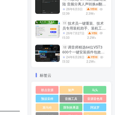
陆 音频分离人声转换ai翻唱
支持50系显卡 一键安装
26年6月3日
10
Y币
WiN
22:39
2.3W+
技术员一键重装、技术
11
员专用装机助手、装机工
具、电脑系统装机软件丶一
26年7月27日
5
Y币
键安装系统
15:33
2.2W+
Win7/win8/win10/WIN11
调音师精选64位VST3
12
600个一键安装插件包效果
器集合10G WiN
24年6月28日
10
Y币
23:32
2.2W+
标签云
鼓点音源
魅声
马头
预设采样
音频工具
音源音色库
雅马哈
限制效果器
阿波罗