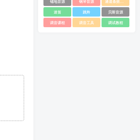
铺地音源
钢琴音源
通道条效果器
迷笛
跳羚
贝斯音源
调音课程
调音工具
调试教程