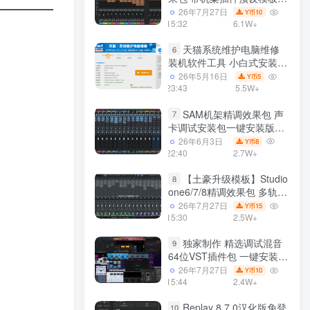
声卡调试好效果工程文件
26年7月27日
10
Y币
15:32
6.1W+
天猫系统维护电脑维修
6
装机软件工具 小白式安装
完全一键安装系统 电脑系统
26年5月16日
5
Y币
装机软件 一键重装系统
23:43
5.5W+
win7/win8/win10/win11/
SAM机架精调效果包 声
7
卡调试安装包一键安装版模
板 带插件预设效果文件
26年6月3日
8
Y币
22:40
2.7W+
【土豪升级模板】Studio
8
one6/7/8精调效果包 多轨道
效果模式可选 声卡调试好预
26年7月27日
15
Y币
设模板 带插件全套文件
15:30
2.5W+
独家制作 精选调试混音
9
64位VST插件包 一键安装
600个效果器合集v2.0 WiN
26年7月27日
10
Y币
支持定制
15:44
2.4W+
Replay 8.7.0汉化版免登
10