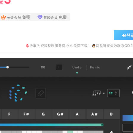
Y币
免费
免费
黄金会员
超级会员
登
收取为资源整理服务费,永久免费下载!
网盘链接失效联系QQ:293