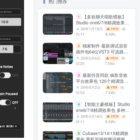
热门推荐
【多轨聊天唱歌模板】
1
Studio one6/7/8精调效果包
多种效果模式 声卡调试好直
26年1月18日
15
Y币
播预设模板
20:11
8.4W+
独家制作 最新调试混音
2
插件包64位VST3 可选路径
一键安装550个效果器合集
26年5月6日
10
Y币
v3.0 WiN 支持定制
10:20
7.5W+
最新抖音同款 疯歌音效
3
平台效果包 120个精调音效
包+软件自带170个音效
26年8月2日
8
Y币
+600个插件 带安装教程全
00:02
7.4W+
套
【智能土豪模板】Studio
4
one6/7/8精调效果包 多种效
果模式可选 声卡调试好预设
26年4月18日
10
Y币
带插件全套文件
00:11
6.4W+
Cubase13/14/15精调效
5
果包 带机架插件预设模板