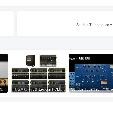
Sonible Truebalance 
Aurora DSP Laboga DS 1.0.5 WiN
莱斯康插件合集 Lexicon PCM Native Effects v1.2.6 WIN
Softube Tube-Tech 合集 