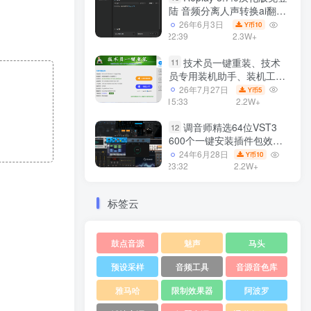
陆 音频分离人声转换ai翻唱
支持50系显卡 一键安装
26年6月3日
10
Y币
WiN
22:39
2.3W+
技术员一键重装、技术
11
员专用装机助手、装机工
具、电脑系统装机软件丶一
26年7月27日
5
Y币
键安装系统
15:33
2.2W+
Win7/win8/win10/WIN11
调音师精选64位VST3
12
600个一键安装插件包效果
器集合10G WiN
24年6月28日
10
Y币
23:32
2.2W+
标签云
鼓点音源
魅声
马头
预设采样
音频工具
音源音色库
雅马哈
限制效果器
阿波罗