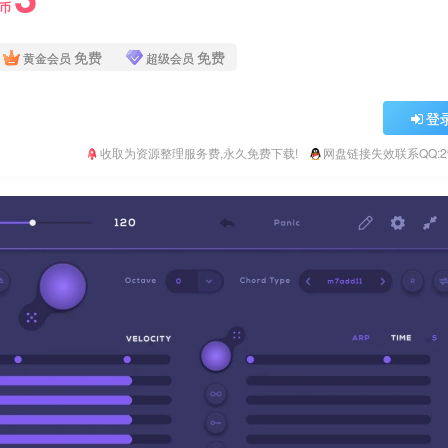
Y币
免费
免费
黄金会员
超级会员
登
收取为资源整理服务费,永久免费下载!
网盘链接失效联系QQ:293