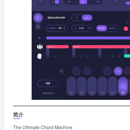
简介
The Ultimate Chord Machine