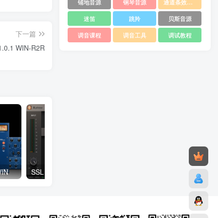
铺地音源
钢琴音源
通道条效果器
迷笛
跳羚
贝斯音源
下一篇
调音课程
调音工具
调试教程
v1.0.1 WIN-R2R
WIN
SSL Native Plug ins v6.5.30 WIN