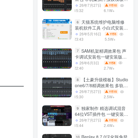
声卡调试好效果工程文件
26年7月27日
10
Y币
15:32
6.1W+
天猫系统维护电脑维修
6
装机软件工具 小白式安装
完全一键安装系统 电脑系统
26年5月16日
5
Y币
装机软件 一键重装系统
23:43
5.5W+
win7/win8/win10/win11/
SAM机架精调效果包 声
7
卡调试安装包一键安装版模
板 带插件预设效果文件
26年6月3日
8
Y币
22:40
2.7W+
【土豪升级模板】Studio
8
one6/7/8精调效果包 多轨道
效果模式可选 声卡调试好预
26年7月27日
15
Y币
设模板 带插件全套文件
15:30
2.5W+
独家制作 精选调试混音
9
64位VST插件包 一键安装
600个效果器合集v2.0 WiN
26年7月27日
10
Y币
支持定制
15:44
2.4W+
Replay 8.7.0汉化版免登
10