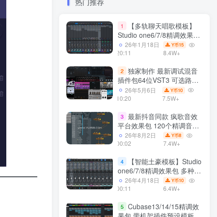
热门推荐
【多轨聊天唱歌模板】
1
Studio one6/7/8精调效果包
多种效果模式 声卡调试好直
26年1月18日
15
Y币
播预设模板
20:11
8.4W+
独家制作 最新调试混音
2
插件包64位VST3 可选路径
一键安装550个效果器合集
26年5月6日
10
Y币
v3.0 WiN 支持定制
10:20
7.5W+
最新抖音同款 疯歌音效
3
平台效果包 120个精调音效
包+软件自带170个音效
26年8月2日
8
Y币
+600个插件 带安装教程全
00:02
7.4W+
套
【智能土豪模板】Studio
4
one6/7/8精调效果包 多种效
果模式可选 声卡调试好预设
26年4月18日
10
Y币
带插件全套文件
00:11
6.4W+
Cubase13/14/15精调效
5
果包 带机架插件预设模板