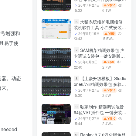
声卡调试好效果工程文件
26年7月27日
10
Y币
15:32
6.1W+
天猫系统维护电脑维修
6
装机软件工具 小白式安装
时信号增强和
完全一键安装系统 电脑系统
26年5月16日
5
Y币
装机软件 一键重装系统
23:43
5.5W+
且易于使
win7/win8/win10/win11/
SAM机架精调效果包 声
7
卡调试安装包一键安装版模
板 带插件预设效果文件
26年6月3日
8
Y币
22:40
2.7W+
衡器。动态
【土豪升级模板】Studio
8
one6/7/8精调效果包 多轨道
出来。
效果模式可选 声卡调试好预
26年7月27日
15
Y币
设模板 带插件全套文件
15:30
2.5W+
独家制作 精选调试混音
9
64位VST插件包 一键安装
600个效果器合集v2.0 WiN
26年7月27日
10
Y币
支持定制
15:44
2.4W+
ls needed
Replay 8.7.0汉化版免登
10