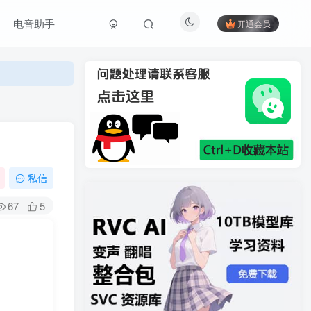
电音助手
开通会员
私信
67
5