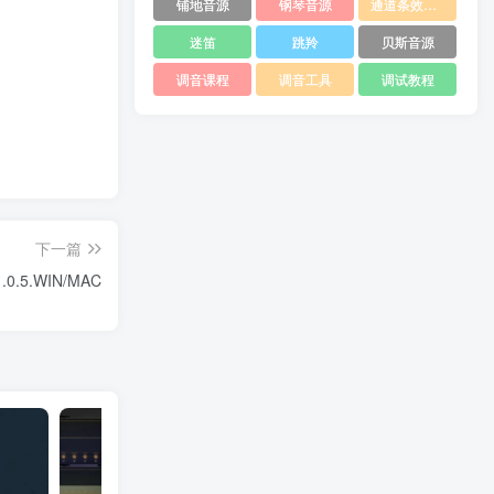
铺地音源
钢琴音源
通道条效果器
迷笛
跳羚
贝斯音源
调音课程
调音工具
调试教程
下一篇
1.0.5.WIN/MAC