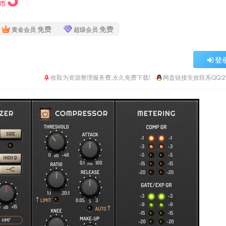
Y币
免费
免费
黄金会员
超级会员
登
收取为资源整理服务费,永久免费下载!
网盘链接失效联系QQ:293