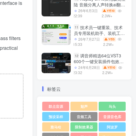
nterface is
陆 音频分离人声转换ai翻唱
支持50系显卡 一键安装
26年6月3日
10
Y币
WiN
22:39
2.3W+
技术员一键重装、技术
11
员专用装机助手、装机工
ss filters
具、电脑系统装机软件丶一
26年7月27日
5
Y币
键安装系统
15:33
2.2W+
practical
Win7/win8/win10/WIN11
调音师精选64位VST3
12
600个一键安装插件包效果
器集合10G WiN
24年6月28日
10
Y币
23:32
2.2W+
标签云
鼓点音源
魅声
马头
预设采样
音频工具
音源音色库
雅马哈
限制效果器
阿波罗