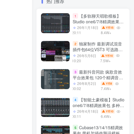
热门推荐
【多轨聊天唱歌模板】
1
Studio one6/7/8精调效果包
多种效果模式 声卡调试好直
26年1月18日
15
Y币
播预设模板
20:11
8.4W+
独家制作 最新调试混音
2
插件包64位VST3 可选路径
一键安装550个效果器合集
26年5月6日
10
Y币
v3.0 WiN 支持定制
10:20
7.5W+
最新抖音同款 疯歌音效
3
平台效果包 120个精调音效
包+软件自带170个音效
26年8月2日
8
Y币
+600个插件 带安装教程全
00:02
7.4W+
套
【智能土豪模板】Studio
4
one6/7/8精调效果包 多种效
果模式可选 声卡调试好预设
26年4月18日
10
Y币
带插件全套文件
00:11
6.4W+
Cubase13/14/15精调效
5
果包 带机架插件预设模板