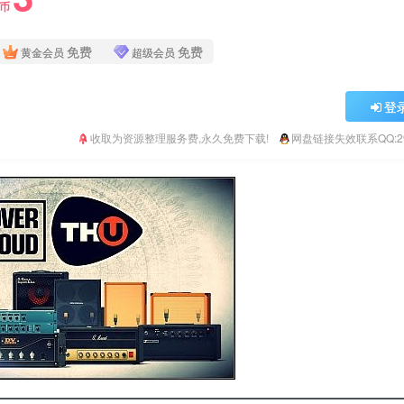
Y币
免费
免费
黄金会员
超级会员
登
收取为资源整理服务费,永久免费下载!
网盘链接失效联系QQ:293