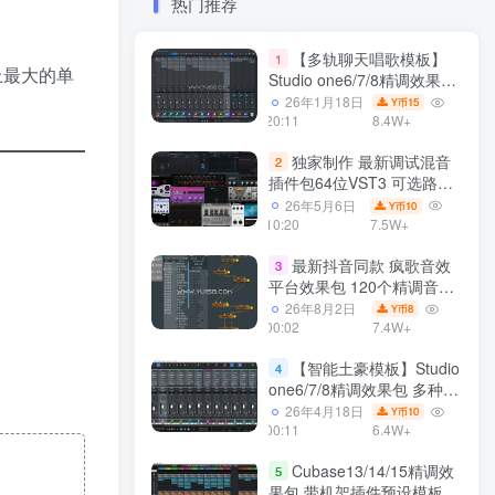
热门推荐
【多轨聊天唱歌模板】
1
界上最大的单
Studio one6/7/8精调效果包
多种效果模式 声卡调试好直
26年1月18日
15
Y币
播预设模板
20:11
8.4W+
独家制作 最新调试混音
2
插件包64位VST3 可选路径
一键安装550个效果器合集
26年5月6日
10
Y币
v3.0 WiN 支持定制
10:20
7.5W+
最新抖音同款 疯歌音效
3
平台效果包 120个精调音效
包+软件自带170个音效
26年8月2日
8
Y币
+600个插件 带安装教程全
00:02
7.4W+
套
【智能土豪模板】Studio
4
one6/7/8精调效果包 多种效
果模式可选 声卡调试好预设
26年4月18日
10
Y币
带插件全套文件
00:11
6.4W+
Cubase13/14/15精调效
5
果包 带机架插件预设模板