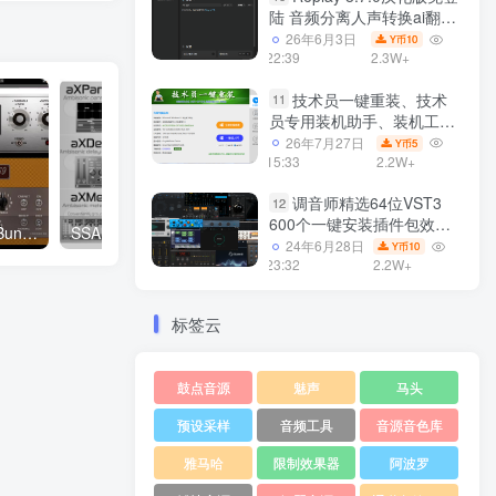
陆 音频分离人声转换ai翻唱
支持50系显卡 一键安装
26年6月3日
10
Y币
WiN
22:39
2.3W+
技术员一键重装、技术
11
员专用装机助手、装机工
具、电脑系统装机软件丶一
26年7月27日
5
Y币
键安装系统
15:33
2.2W+
Win7/win8/win10/WIN11
调音师精选64位VST3
12
600个一键安装插件包效果
Fuse Audio Labs Plugins Bundle v2.3.0 Incl Keygen WiN macOS -R2R
SSA Plugins aXPlugins Suite a1 v2022.09综合套装 WIN
器集合10G WiN
24年6月28日
10
Y币
23:32
2.2W+
标签云
鼓点音源
魅声
马头
预设采样
音频工具
音源音色库
雅马哈
限制效果器
阿波罗