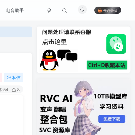
电音助手
开通会员
私信
54
8