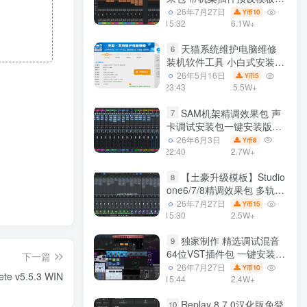
声卡调试好效果工程文件
26年7月27日
10
Y币
15:32
6.1W+
天猫系统维护电脑维修
6
装机软件工具 小白式安装
完全一键安装系统 电脑系统
26年5月16日
5
Y币
装机软件 一键重装系统
23:43
5.5W+
win7/win8/win10/win11/
SAM机架精调效果包 声
7
卡调试安装包一键安装版模
板 带插件预设效果文件
26年6月3日
8
Y币
22:40
2.7W+
【土豪升级模板】Studio
8
one6/7/8精调效果包 多轨道
效果模式可选 声卡调试好预
26年7月27日
15
Y币
设模板 带插件全套文件
15:30
2.5W+
独家制作 精选调试混音
9
64位VST插件包 一键安装
下一篇
600个效果器合集v2.0 WiN
26年7月27日
10
Y币
ete v5.5.3 WIN
支持定制
15:44
2.4W+
Replay 8.7.0汉化版免登
10