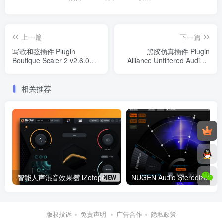
上一篇
下一篇
写歌和弦插件 Plugin
黑胶仿真插件 Plugin
Boutique Scaler 2 v2.6.0
Alliance Unfiltered Audio –
Regged WiN/macOS
Needlepoint v1.0 WIN
相关推荐
智能人声混音效果器 iZotope Nectar Advanced v4.0.1 WIN/MAC（Intel & M芯片）
NU
版权投诉
免责声明
广告合作
隐私政策