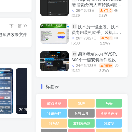
陆 音频分离人声转换ai翻唱
支持50系显卡 一键安装
26年6月3日
10
Y币
WiN
22:39
2.3W+
下一篇
技术员一键重装、技术
11
员专用装机助手、装机工
件包预设效果文件
具、电脑系统装机软件丶一
26年7月27日
5
Y币
键安装系统
15:33
2.2W+
Win7/win8/win10/WIN11
调音师精选64位VST3
12
600个一键安装插件包效果
器集合10G WiN
24年6月28日
10
Y币
23:32
2.2W+
标签云
鼓点音源
魅声
马头
RVC AI变声器 含90款声音模型 详细使用设置教程
2025.2月更新 260款RVC变声器模型 43G整合包
预设采样
音频工具
音源音色库
雅马哈
限制效果器
阿波罗