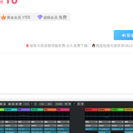
Y币
5
免费
黄金会员
Y币
超级会员
登
收取为资源整理服务费,永久免费下载!
网盘链接失效联系QQ:293