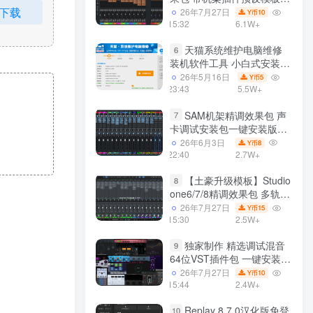
下载
声卡调试好效果工程文件
26年7月27日
10
Y币
15:32
6.1W+
天猫系统维护电脑维修
6
装机软件工具 小白式安装
完全一键安装系统 电脑系统
26年5月16日
5
Y币
装机软件 一键重装系统
23:43
5.5W+
win7/win8/win10/win11/
SAM机架精调效果包 声
7
卡调试安装包一键安装版模
板 带插件预设效果文件
26年6月3日
8
Y币
22:40
2.7W+
【土豪升级模板】Studio
8
one6/7/8精调效果包 多轨道
效果模式可选 声卡调试好预
26年7月27日
15
Y币
设模板 带插件全套文件
15:30
2.5W+
独家制作 精选调试混音
9
64位VST插件包 一键安装
600个效果器合集v2.0 WiN
26年7月27日
10
Y币
支持定制
15:44
2.4W+
Replay 8.7.0汉化版免登
10