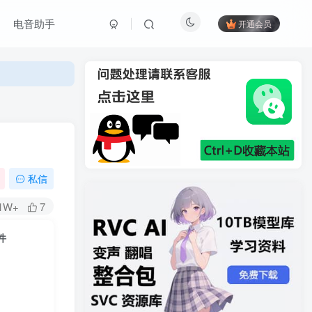
电音助手
开通会员
私信
.1W+
7
件