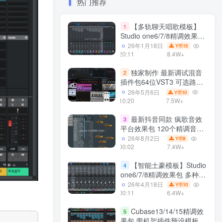
热门推荐
【多轨聊天唱歌模板】
1
Studio one6/7/8精调效果包
多种效果模式 声卡调试好直
26年1月18日
15
Y币
播预设模板
20:11
8.4W+
独家制作 最新调试混音
2
插件包64位VST3 可选路径
一键安装550个效果器合集
26年5月6日
10
Y币
v3.0 WiN 支持定制
10:20
7.5W+
最新抖音同款 疯歌音效
3
平台效果包 120个精调音效
包+软件自带170个音效
26年8月2日
8
Y币
+600个插件 带安装教程全
00:02
7.4W+
套
【智能土豪模板】Studio
4
one6/7/8精调效果包 多种效
果模式可选 声卡调试好预设
26年4月18日
10
Y币
带插件全套文件
00:11
6.4W+
Cubase13/14/15精调效
5
果包 带机架插件预设模板