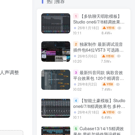
热门推荐
【多轨聊天唱歌模板】
1
Studio one6/7/8精调效果包
多种效果模式 声卡调试好直
26年1月18日
15
Y币
播预设模板
20:11
8.4W+
独家制作 最新调试混音
2
插件包64位VST3 可选路径
一键安装550个效果器合集
26年5月6日
10
Y币
v3.0 WiN 支持定制
10:20
7.5W+
随人声调整
最新抖音同款 疯歌音效
3
平台效果包 120个精调音效
包+软件自带170个音效
26年8月2日
8
Y币
+600个插件 带安装教程全
00:02
7.4W+
套
【智能土豪模板】Studio
4
one6/7/8精调效果包 多种效
果模式可选 声卡调试好预设
26年4月18日
10
Y币
带插件全套文件
00:11
6.4W+
Cubase13/14/15精调效
5
果包 带机架插件预设模板