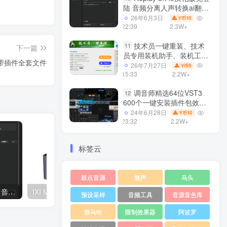
陆 音频分离人声转换ai翻唱
支持50系显卡 一键安装
26年6月3日
10
Y币
WiN
22:39
2.3W+
技术员一键重装、技术
11
下一篇
员专用装机助手、装机工
 带插件全套文件
具、电脑系统装机软件丶一
26年7月27日
5
Y币
键安装系统
15:33
2.2W+
Win7/win8/win10/WIN11
调音师精选64位VST3
12
600个一键安装插件包效果
器集合10G WiN
24年6月28日
10
Y币
23:32
2.2W+
标签云
鼓点音源
魅声
马头
Replay 8.5.3汉化版免登陆 音频分离训练模型 人声转换翻唱 支持50系显卡 一键安装包 WiN
IXI MEGA M-NU2 声卡驱动下载
预设采样
音频工具
音源音色库
雅马哈
限制效果器
阿波罗