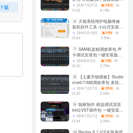
声卡调试好效果工程文件
26年7月27日
10
Y币
下载
15:32
6.1W+
天猫系统维护电脑维修
6
装机软件工具 小白式安装
完全一键安装系统 电脑系统
26年5月16日
5
Y币
装机软件 一键重装系统
23:43
5.5W+
win7/win8/win10/win11/
SAM机架精调效果包 声
7
卡调试安装包一键安装版模
板 带插件预设效果文件
26年6月3日
8
Y币
22:40
2.7W+
【土豪升级模板】Studio
8
one6/7/8精调效果包 多轨道
效果模式可选 声卡调试好预
26年7月27日
15
Y币
设模板 带插件全套文件
15:30
2.5W+
独家制作 精选调试混音
9
64位VST插件包 一键安装
600个效果器合集v2.0 WiN
26年7月27日
10
Y币
支持定制
15:44
2.4W+
Replay 8.7.0汉化版免登
10