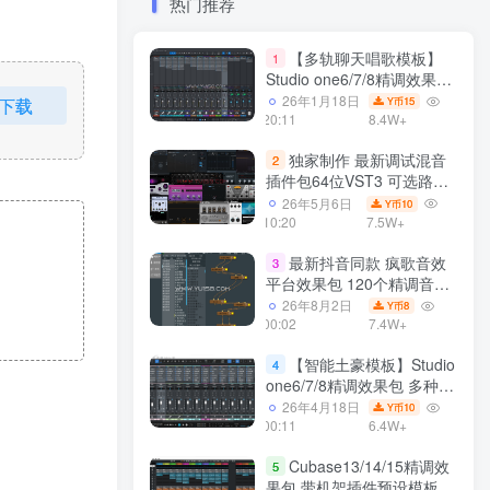
热门推荐
【多轨聊天唱歌模板】
1
Studio one6/7/8精调效果包
多种效果模式 声卡调试好直
26年1月18日
下载
15
Y币
播预设模板
20:11
8.4W+
独家制作 最新调试混音
2
插件包64位VST3 可选路径
一键安装550个效果器合集
26年5月6日
10
Y币
v3.0 WiN 支持定制
10:20
7.5W+
最新抖音同款 疯歌音效
3
平台效果包 120个精调音效
包+软件自带170个音效
26年8月2日
8
Y币
+600个插件 带安装教程全
00:02
7.4W+
套
【智能土豪模板】Studio
4
one6/7/8精调效果包 多种效
果模式可选 声卡调试好预设
26年4月18日
10
Y币
带插件全套文件
00:11
6.4W+
Cubase13/14/15精调效
5
果包 带机架插件预设模板