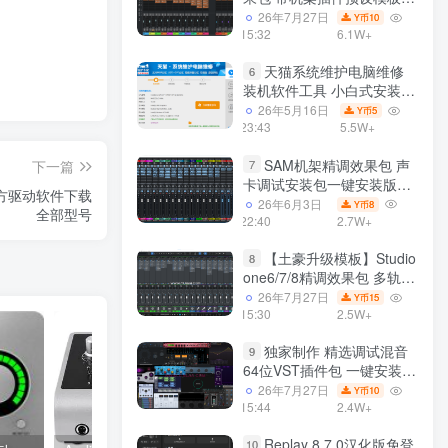
声卡调试好效果工程文件
26年7月27日
10
Y币
15:32
6.1W+
天猫系统维护电脑维修
6
装机软件工具 小白式安装
完全一键安装系统 电脑系统
26年5月16日
5
Y币
装机软件 一键重装系统
23:43
5.5W+
win7/win8/win10/win11/
SAM机架精调效果包 声
下一篇
7
卡调试安装包一键安装版模
44官方驱动软件下载
板 带插件预设效果文件
26年6月3日
8
Y币
全部型号
22:40
2.7W+
【土豪升级模板】Studio
8
one6/7/8精调效果包 多轨道
效果模式可选 声卡调试好预
26年7月27日
15
Y币
设模板 带插件全套文件
15:30
2.5W+
独家制作 精选调试混音
9
64位VST插件包 一键安装
600个效果器合集v2.0 WiN
26年7月27日
10
Y币
支持定制
15:44
2.4W+
Replay 8.7.0汉化版免登
10