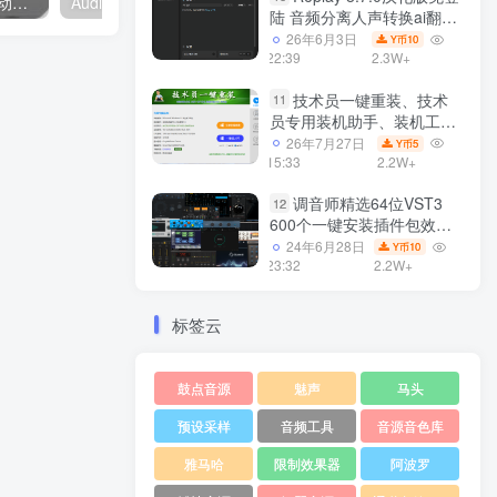
阿波罗声卡 Apollo Solo 驱动下载
Audient声卡驱动 ID4、ID14、ID14 MKII、ID22、ID44官方驱动软件下载 全部型号
S10 客所思声卡驱动下
陆 音频分离人声转换ai翻唱
支持50系显卡 一键安装
26年6月3日
10
Y币
WiN
22:39
2.3W+
技术员一键重装、技术
11
员专用装机助手、装机工
具、电脑系统装机软件丶一
26年7月27日
5
Y币
键安装系统
15:33
2.2W+
Win7/win8/win10/WIN11
调音师精选64位VST3
12
600个一键安装插件包效果
器集合10G WiN
24年6月28日
10
Y币
23:32
2.2W+
标签云
鼓点音源
魅声
马头
预设采样
音频工具
音源音色库
雅马哈
限制效果器
阿波罗