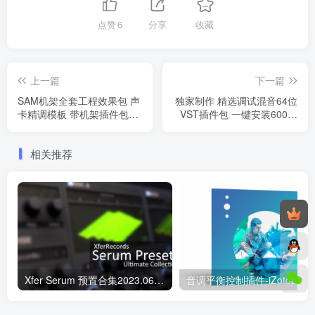
点赞
6
分享
收藏
上一篇
下一篇
SAM机架全套工程效果包 声
独家制作 精选调试混音64位
卡精调模板 带机架插件包预
VST插件包 一键安装600个
设效果文件
效果器合集v2.0 WiN 支持定
制
相关推荐
Xfer Serum 预置合集2023.06月版（2023.06.18新增）