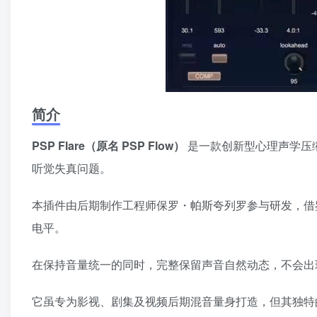
简介
PSP Flare（原名 PSP Flow）
是一款创新型心理声学压
听觉失真问题。
本插件由后期制作工程师保罗・帕斯夸列罗参与研发，借
电平。
在保持音量统一的同时，完整保留声音自然动态，不会出
它虽专为影视、剧集及视频后期混音量身打造，但其独特