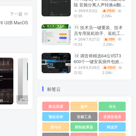
陆 音频分离人声转换ai翻唱
支持50系显卡 一键安装
26年6月3日
10
Y币
下一篇
WiN
22:39
2.3W+
276 U2B MacOS
技术员一键重装、技术
11
员专用装机助手、装机工
具、电脑系统装机软件丶一
26年7月27日
5
Y币
键安装系统
15:33
2.2W+
Win7/win8/win10/WIN11
调音师精选64位VST3
12
600个一键安装插件包效果
器集合10G WiN
24年6月28日
10
Y币
23:32
2.2W+
标签云
流行弦乐 NI Session Strings Pro 2 v1.0 Windows/MacOS 康泰克音色
肥波插件效果器套装 FabFilter v2024.12 WIN/MAC
鼓点音源
魅声
马头
预设采样
音频工具
音源音色库
雅马哈
限制效果器
阿波罗