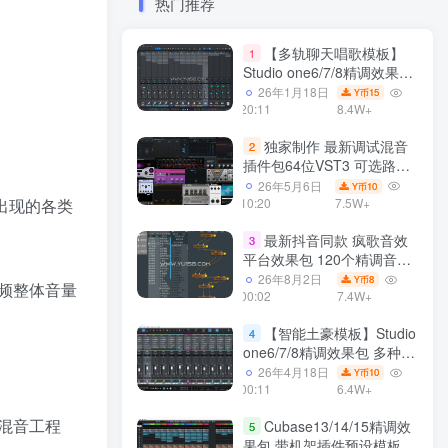
热门推荐
【多轨聊天唱歌模板】
1
Studio one6/7/8精调效果包
多种效果模式 声卡调试好直
26年1月18日
15
Y币
播预设模板
20:11
8.4W+
独家制作 最新调试混音
2
插件包64位VST3 可选路径
一键安装550个效果器合集
26年5月6日
10
Y币
v3.0 WiN 支持定制
10:20
7.5W+
出现的各类
最新抖音同款 疯歌音效
3
平台效果包 120个精调音效
包+软件自带170个音效
26年8月2日
8
Y币
频整体音量
+600个插件 带安装教程全
00:02
7.4W+
套
【智能土豪模板】Studio
4
one6/7/8精调效果包 多种效
果模式可选 声卡调试好预设
26年4月18日
10
Y币
带插件全套文件
00:11
6.4W+
混音工程
Cubase13/14/15精调效
5
果包 带机架插件预设模板