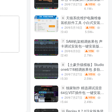
声卡调试好效果工程文件
26年7月27日
10
Y币
15:32
6.1W+
天猫系统维护电脑维修
6
装机软件工具 小白式安装
完全一键安装系统 电脑系统
26年5月16日
5
Y币
装机软件 一键重装系统
23:43
5.5W+
win7/win8/win10/win11/
SAM机架精调效果包 声
7
卡调试安装包一键安装版模
板 带插件预设效果文件
26年6月3日
8
Y币
22:40
2.7W+
【土豪升级模板】Studio
8
one6/7/8精调效果包 多轨道
效果模式可选 声卡调试好预
26年7月27日
15
Y币
设模板 带插件全套文件
15:30
2.5W+
独家制作 精选调试混音
9
64位VST插件包 一键安装
600个效果器合集v2.0 WiN
26年7月27日
10
Y币
支持定制
15:44
2.4W+
Replay 8.7.0汉化版免登
10