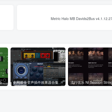
Metric Halo MB Davids2Bus v4.1.12.
ReFuse Software Bucketverb v1.3.0.1 Incl Patched and Keygen-R2R WiN
全网最全变声插件效果器合集 包含八款变声插件 WIN