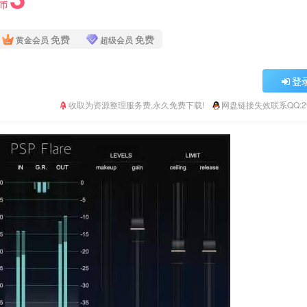
Y币
免费
免费
黄金会员
超级会员
登
收取为资源整理服务费,永久免费下载!
网盘链接失效联系QQ:293