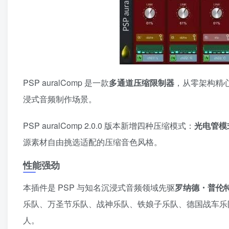
PSP auralComp 是一款
多通道压缩限制器
，从零架构精
浸式音频制作场景。
PSP auralComp 2.0.0 版本新增四种压缩模式：
光电管模
源素材自由挑选适配的压缩音色风格。
性能强劲
本插件是 PSP 与知名沉浸式音频领域先驱
罗纳德・普伦
乐队、万圣节乐队、战神乐队、铁娘子乐队、德国战车乐
人。