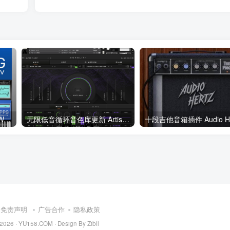
旧时代合成器 Waldorf PPG Wave 3 V v1.3.1 Incl Keygen WIN macOS
无限低音循环音色库更新 Artistry Audio Monolith v1.1 KONTAKT
免责声明
广告合作
隐私政策
 2026 ·
YU158.COM
·
Design By Zibll