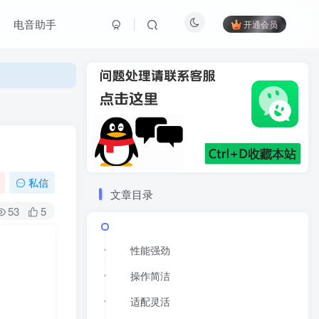
电音助手
开通会员
私信
文章目录
53
5
性能强劲
操作简洁
适配灵活