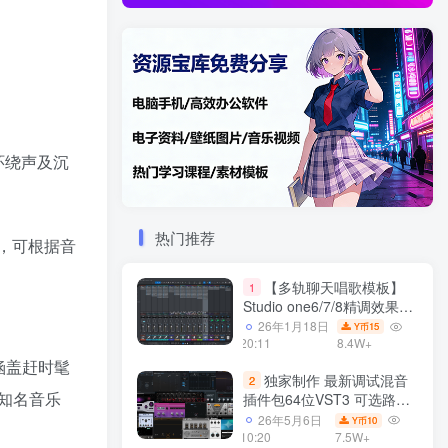
环绕声及沉
热门推荐
，可根据音
【多轨聊天唱歌模板】
1
Studio one6/7/8精调效果包
多种效果模式 声卡调试好直
26年1月18日
15
Y币
播预设模板
20:11
8.4W+
涵盖赶时髦
独家制作 最新调试混音
2
知名音乐
插件包64位VST3 可选路径
一键安装550个效果器合集
26年5月6日
10
Y币
v3.0 WiN 支持定制
10:20
7.5W+