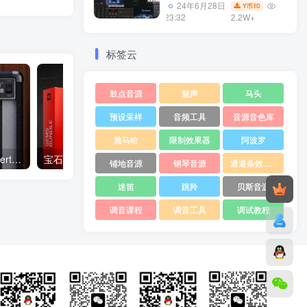
器集合10G WiN
24年6月28日
10
Y币
23:32
2.2W+
标签云
鼓点音源
魅声
马头
预设采样
音频工具
音源音色库
雅马哈
限制效果器
阿波罗
十段吉他音箱插件 Audio Hertz Ten Piece v1.0.1 REGGED WiN/MAC
宝石插件套装 Overloud Gem Bundle 2025.9- R2R WiN
铺地音源
钢琴音源
通道条效果器
迷笛
跳羚
贝斯音源
调音课程
调音工具
调试教程