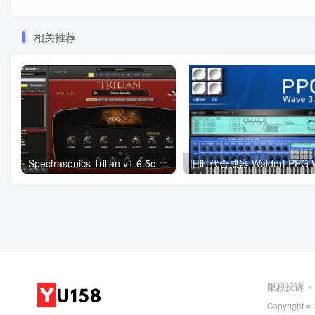
相关推荐
Spectrasonics Trilian v1.6.5c WIN
版权投诉
Copyright ©