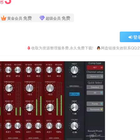
Y币
免费
免费
黄金会员
超级会员
登
收取为资源整理服务费,永久免费下载!
网盘链接失效联系QQ:293