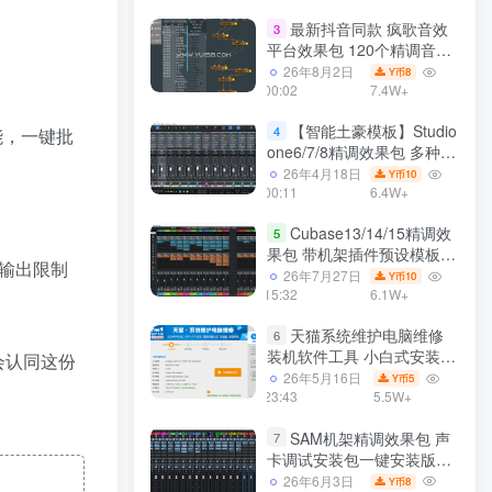
最新抖音同款 疯歌音效
3
平台效果包 120个精调音效
包+软件自带170个音效
26年8月2日
8
Y币
+600个插件 带安装教程全
00:02
7.4W+
套
【智能土豪模板】Studio
4
能，一键批
one6/7/8精调效果包 多种效
果模式可选 声卡调试好预设
26年4月18日
10
Y币
带插件全套文件
00:11
6.4W+
Cubase13/14/15精调效
5
果包 带机架插件预设模板
输出限制
声卡调试好效果工程文件
26年7月27日
10
Y币
15:32
6.1W+
天猫系统维护电脑维修
6
装机软件工具 小白式安装
会认同这份
完全一键安装系统 电脑系统
26年5月16日
5
Y币
装机软件 一键重装系统
23:43
5.5W+
win7/win8/win10/win11/
SAM机架精调效果包 声
7
卡调试安装包一键安装版模
板 带插件预设效果文件
26年6月3日
8
Y币