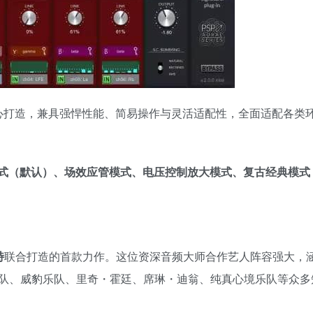
心打造，兼具强悍性能、简易操作与灵活适配性，全面适配各类
式（默认）、场效应管模式、电压控制放大模式、复古经典模式
特
联合打造的首款力作。这位资深音频大师合作艺人阵容强大，
队、威豹乐队、里奇・霍廷、席琳・迪翁、纯真心境乐队等众多