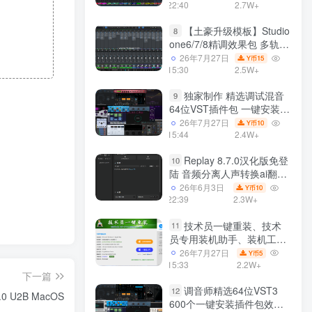
22:40
2.7W+
【土豪升级模板】Studio
8
one6/7/8精调效果包 多轨道
效果模式可选 声卡调试好预
26年7月27日
15
Y币
设模板 带插件全套文件
15:30
2.5W+
独家制作 精选调试混音
9
64位VST插件包 一键安装
600个效果器合集v2.0 WiN
26年7月27日
10
Y币
支持定制
15:44
2.4W+
Replay 8.7.0汉化版免登
10
陆 音频分离人声转换ai翻唱
支持50系显卡 一键安装
26年6月3日
10
Y币
WiN
22:39
2.3W+
技术员一键重装、技术
11
员专用装机助手、装机工
具、电脑系统装机软件丶一
26年7月27日
5
Y币
键安装系统
15:33
2.2W+
下一篇
Win7/win8/win10/WIN11
调音师精选64位VST3
12
0 U2B MacOS
600个一键安装插件包效果