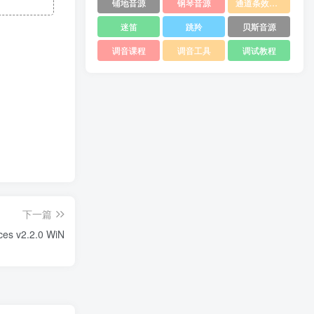
铺地音源
钢琴音源
通道条效果器
迷笛
跳羚
贝斯音源
调音课程
调音工具
调试教程
下一篇
s v2.2.0 WiN