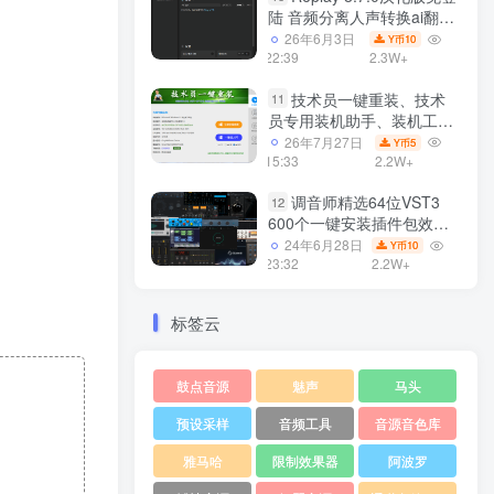
陆 音频分离人声转换ai翻唱
支持50系显卡 一键安装
26年6月3日
10
Y币
WiN
22:39
2.3W+
技术员一键重装、技术
11
员专用装机助手、装机工
具、电脑系统装机软件丶一
26年7月27日
5
Y币
键安装系统
15:33
2.2W+
Win7/win8/win10/WIN11
调音师精选64位VST3
12
600个一键安装插件包效果
器集合10G WiN
24年6月28日
10
Y币
23:32
2.2W+
标签云
鼓点音源
魅声
马头
预设采样
音频工具
音源音色库
雅马哈
限制效果器
阿波罗