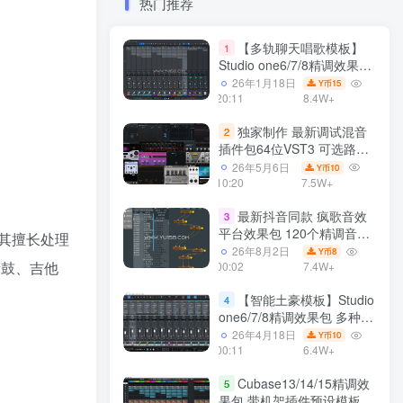
热门推荐
【多轨聊天唱歌模板】
1
Studio one6/7/8精调效果包
多种效果模式 声卡调试好直
26年1月18日
15
Y币
播预设模板
20:11
8.4W+
独家制作 最新调试混音
2
插件包64位VST3 可选路径
一键安装550个效果器合集
26年5月6日
10
Y币
v3.0 WiN 支持定制
10:20
7.5W+
最新抖音同款 疯歌音效
3
平台效果包 120个精调音效
使其擅长处理
包+软件自带170个音效
26年8月2日
8
Y币
混音鼓、吉他
+600个插件 带安装教程全
00:02
7.4W+
套
【智能土豪模板】Studio
4
one6/7/8精调效果包 多种效
果模式可选 声卡调试好预设
26年4月18日
10
Y币
带插件全套文件
00:11
6.4W+
Cubase13/14/15精调效
5
果包 带机架插件预设模板