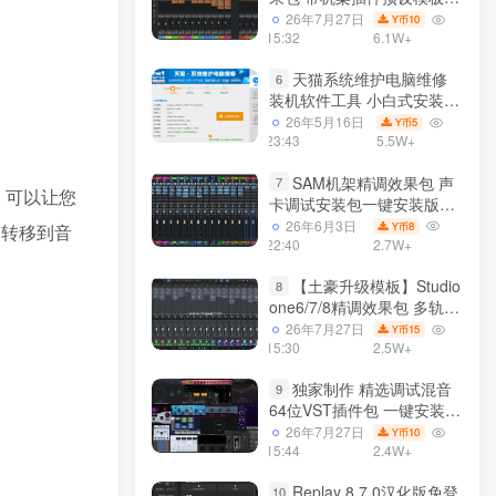
声卡调试好效果工程文件
26年7月27日
10
Y币
15:32
6.1W+
天猫系统维护电脑维修
6
装机软件工具 小白式安装
完全一键安装系统 电脑系统
26年5月16日
5
Y币
装机软件 一键重装系统
23:43
5.5W+
win7/win8/win10/win11/
SAM机架精调效果包 声
7
，可以让您
卡调试安装包一键安装版模
板 带插件预设效果文件
26年6月3日
8
Y币
点转移到音
22:40
2.7W+
【土豪升级模板】Studio
8
one6/7/8精调效果包 多轨道
效果模式可选 声卡调试好预
26年7月27日
15
Y币
设模板 带插件全套文件
15:30
2.5W+
独家制作 精选调试混音
9
64位VST插件包 一键安装
600个效果器合集v2.0 WiN
26年7月27日
10
Y币
支持定制
15:44
2.4W+
Replay 8.7.0汉化版免登
10