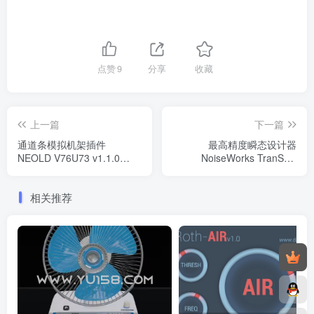
点赞
9
分享
收藏
上一篇
下一篇
通道条模拟机架插件
最高精度瞬态设计器
NEOLD V76U73 v1.1.0
NoiseWorks TranSplit
Win-SEnki
v1.0.0 WIN
相关推荐