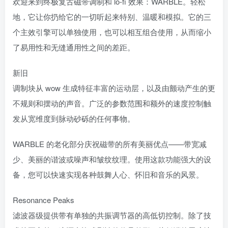
欢迎来到终极复古磁带调制和 lo-fi 效果：WARBLE。轻松
地，它让你扔给它的一切听起来特别、温暖和模拟。它的三
个主效引擎可以单独使用，也可以相互组合使用，从而缩小
了易用性和无缝通用性之间的差距。
新旧
调制块从 wow 生成特征丰富的运动层，以及由颤动产生的更
不规则和摆动的声音。广泛的参数范围和额外的速度控制触
发从宽维度到脉动砂砾的任何事物。
WARBLE 的老化部分庆祝磁带的所有美丽优点——带宽减
少、美丽的谐波或噪声和皱纹纹理。使用这款功能强大的设
备，您可以快速实现各种鼓舞人心、怀旧和音乐的风景。
Resonance Peaks
滤波器级提供带有单独的共振调节器的高低切控制。除了技