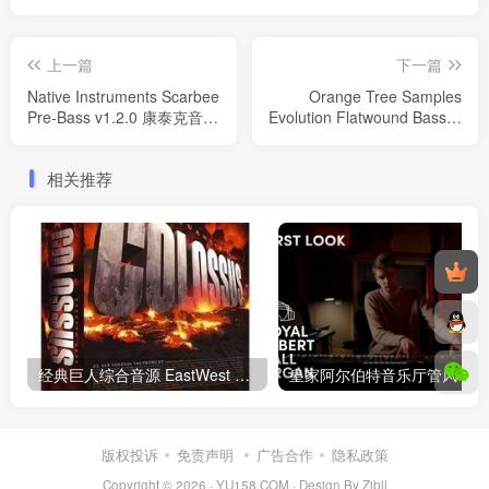
上一篇
下一篇
Native Instruments Scarbee
Orange Tree Samples
Pre-Bass v1.2.0 康泰克音色
Evolution Flatwound Bass复
Windows/MacOS
古电贝司 康泰克音色
Windows/MacOS
相关推荐
经典巨人综合音源 EastWest Colossus 康泰克音色 Windows/MacOS
皇家阿
版权投诉
免责声明
广告合作
隐私政策
Copyright © 2026 ·
YU158.COM
·
Design By Zibll