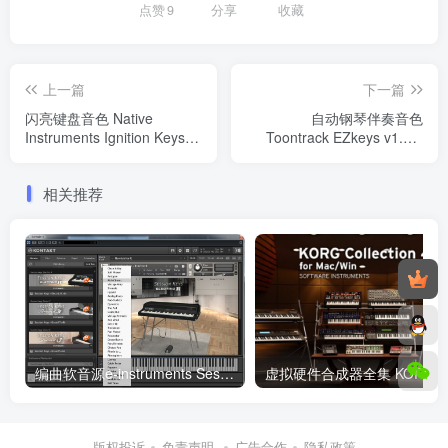
点赞
9
分享
收藏
上一篇
下一篇
闪亮键盘音色 Native
自动钢琴伴奏音色
Instruments Ignition Keys
Toontrack EZkeys v1.3.3
KONTAKT
WIN/MAC (含所有扩展音色
库+MIDI包)
相关推荐
编曲软音源e-instruments Session Keys系列钢琴音源 自动伴奏 Windows/MacOS 康泰克音色
版权投诉
免责声明
广告合作
隐私政策