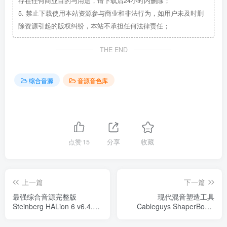
存在任何商业目的与用途，请下载后24小时内删除；
5.
禁止下载使用本站资源参与商业和非法行为，如用户未及时删
除资源引起的版权纠纷，本站不承担任何法律责任；
THE END
综合音源
音源音色库
点赞
15
分享
收藏
上一篇
下一篇
最强综合音源完整版
现代混音塑造工具
Steinberg HALion 6 v6.4.30
Cableguys ShaperBox 3
WIN/MOSX音色库
v3.0.0 WIN修正版（含声音
库）