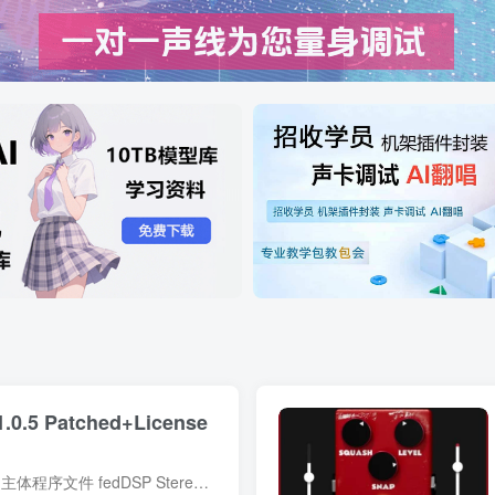
.0.5 Patched+License
简介 一、资源包含详细完整信息 主体程序文件 fedDSP Stereo2Mono v1.0.5 macOS 原生安装包，完整官方原版程序本体，无功能删减 插件格式完整包：AU、VST3 双音频插件标准文件，适配 Mac 主流宿...