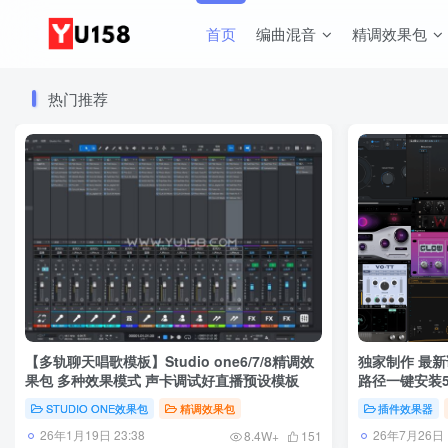
首页
编曲混音
精调效果包
热门推荐
【多轨聊天唱歌模板】Studio one6/7/8精调效
独家制作 最新
果包 多种效果模式 声卡调试好直播预设模板
路径一键安装55
定制
STUDIO ONE效果包
精调效果包
插件效果器
26年1月19日 23:38
26年7月26日 1
8.4W+
151