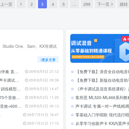
上一页
1
2
3
4
5
…
299
下一页
跳转
4
、Studio One、Sam、KX等调试
更多文章
修音辅助工具
【免费下载】浪音全自动电音助手 自动识
26年8月5日 21:12
直播预设模板
【免费下载】新版自动电音助手 自动识别
26年8月3日 09:39
工具教程 整合包
《声卡调试及混音系统课程》从零基
26年8月2日 14:47
带安装教程全套
客所思 ML520-ML666系列
26年8月2日 11:20
套 带安装教程
声卡调试 专属一对一声线精调 直
26年8月2日 00:13
二
零基础入门学唱歌 现代流行唱法
26年7月31日 18:47
从零学习创新声卡 KX内置声
26年7月31日 17:15