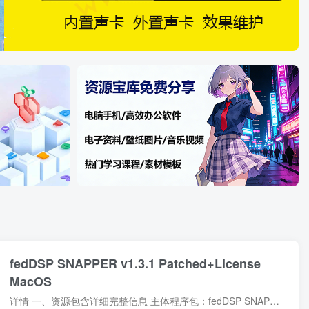
fedDSP SNAPPER v1.3.1 Patched+License
MacOS
详情 一、资源包含详细完整信息 主体程序包：fedDSP SNAPPER v1.3.1 原生 macOS 客户端完整安装程序，适配 mac 系统原生图形界面版本 授权配套文件：软件永久授权 License 授权文件，用于解锁...