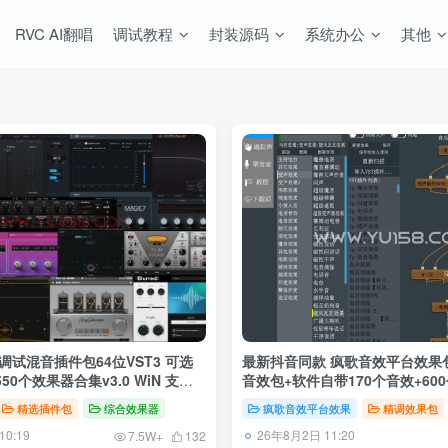
RVC AI翻唱
调试教程
封装源码
系统办公
其他
调试混音插件包64位VST3 可选
最新抖音同款 疯歌音效平台效果包
0个效果器合集v3.0 WiN 支持
音效包+软件自带170个音效+60
教程全套
精选插件包
综合效果器
疯歌音效平台效果
精调效果包
0:19
26年8月2日 11:20
7.5W+
132