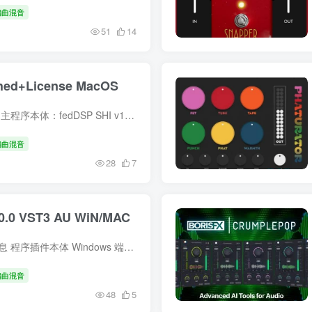
编曲混音
51
14
ched+License MacOS
简介 一、资源包含详细完整信息 主程序本体：fedDSP SHI v1.3.1 macOS 原版完整安装包，包含原生图形界面程序、后台音频处理内核文件、插件依赖组件 补丁模块：对应 v1.3.1 版本专用补丁程序，...
编曲混音
28
7
.0.0 VST3 AU WiN/MAC
简介 一、资源包含的详细完整信息 程序插件本体 Windows 端：VST3 插件格式文件，适配 64 位系统 Mac 端：VST3 + AU 双插件格式，原生支持 Intel/Apple Silicon 芯片 内置预置音色库 原厂出厂预...
编曲混音
48
5