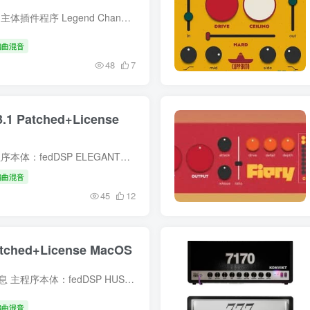
简介 一、资源包含详细完整信息 主体插件程序 Legend Channel v1.24 核心处理插件本体，完整编译版本，无功能阉割 插件二进制文件：VST3、AAX、AU 三种主流音频插件格式安装文件 预设音色库 原...
编曲混音
48
7
.1 Patched+License
简介 一、资源包含完整内容 主程序本体：fedDSP ELEGANTE v1.3.1 macOS 原生图形界面安装包，适配 macOS 专属编译版本，完整 GUI 可视化操作面板文件 授权配套文件：官方标准 License 授权证...
编曲混音
45
12
atched+License MacOS
简介 一、资源包含的详细完整信息 主程序本体：fedDSP HUSH v1.0.0 macOS 原生图形界面安装包，适配苹果系统音频插件标准封装 授权文件套件：专属 License 授权证书文件，用于软件永久权限解锁 ...
编曲混音