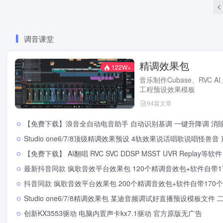
调音课堂
精调效果包
122W+
音乐制作Cubase、RVC AI
工程预设效果模板
94篇文章
【免费下载】浪音全自动电音助手 自动识别基调 一键升降调 消除伴奏 直播跟唱功能 
Studio one6/7/8顶级精调效果预设 4轨效果说话唱歌说唱怪兽音 声卡调试好
【免费下载】 AI翻唱 RVC SVC DDSP MSST UVR Replay等软件 训练模型音频分离
最新抖音同款 疯歌音效平台效果包 120个精调音效包+软件自带170个音效+600个插件 
抖音同款 疯歌音效平台效果包 200个精调音效包+软件自带170个音效+600个插件全
Studio one6/7/8精调效果包 某迪音频调试好直播预设模板文件 
创新KX3553驱动 电脑内置声卡kx7.1驱动 官方原版无广告