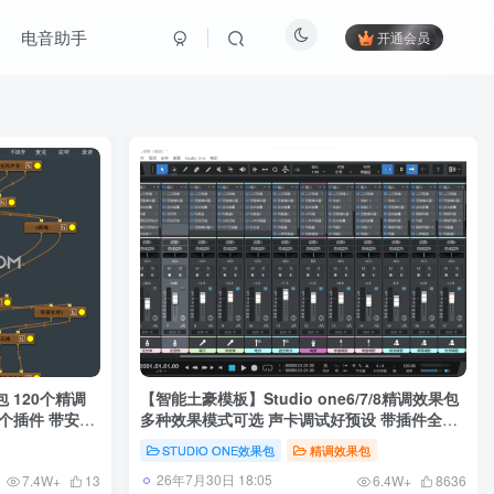
电音助手
开通会员
 120个精调
【智能土豪模板】Studio one6/7/8精调效果包
0个插件 带安装
多种效果模式可选 声卡调试好预设 带插件全套
文件
STUDIO ONE效果包
精调效果包
26年7月30日 18:05
7.4W+
13
6.4W+
8636