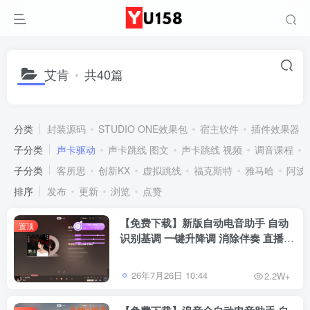
艾肯
共40篇
分类
封装源码
STUDIO ONE效果包
宿主软件
插件效果器
子分类
声卡驱动
声卡跳线 图文
声卡跳线 视频
调音课程
子分类
客所思
创新KX
虚拟跳线
福克斯特
雅马哈
阿波
排序
发布
更新
浏览
点赞
【免费下载】新版自动电音助手 自动
置顶
识别基调 一键升降调 消除伴奏 直播唱
歌修音辅助工具 招收代理
26年7月26日 10:44
2.2W+