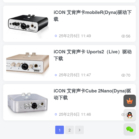
iCON 艾肯声卡mobileR(Dyna)驱动下
载
25年2月6日 11:49
56
iCON 艾肯声卡 Uports2（Live）驱动
下载
25年2月6日 11:47
70
iCON 艾肯声卡Cube 2Nano(Dyna)驱
动下载
25年2月6日 11:46
65
1
2