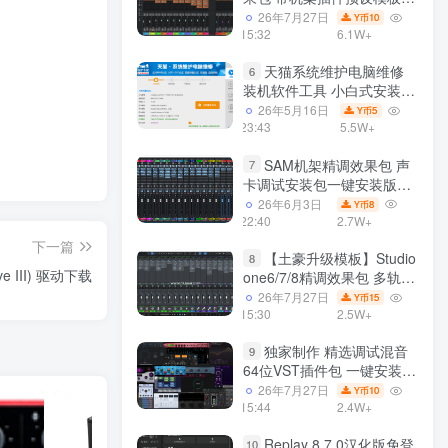
声卡调试好效果工程文件
26年7月27日
10
Y币
15:32
6.1W+
天猫系统维护电脑维修
6
装机软件工具 小白式安装
完全一键安装系统 电脑系统
26年5月16日
5
Y币
装机软件 一键重装系统
23:43
5.5W+
win7/win8/win10/win11/
SAM机架精调效果包 声
7
卡调试安装包一键安装版模
板 带插件预设效果文件
26年6月3日
8
Y币
22:40
2.7W+
下一篇
【土豪升级模板】Studio
8
ve III) 驱动下载
one6/7/8精调效果包 多轨道
效果模式可选 声卡调试好预
26年7月27日
15
Y币
设模板 带插件全套文件
15:30
2.5W+
独家制作 精选调试混音
9
64位VST插件包 一键安装
600个效果器合集v2.0 WiN
26年7月27日
10
Y币
支持定制
15:44
2.4W+
Replay 8.7.0汉化版免登
10