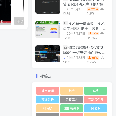
陆 音频分离人声转换ai翻唱
支持50系显卡 一键安装
26年6月3日
10
Y币
WiN
22:39
2.3W+
福克斯特 Scarlett 18i20 声卡驱动下载（二代三代）
美奥多 AIR 192|4声卡驱动下载
技术员一键重装、技术
11
员专用装机助手、装机工
具、电脑系统装机软件丶一
26年7月27日
5
Y币
键安装系统
15:33
2.2W+
Win7/win8/win10/WIN11
调音师精选64位VST3
12
600个一键安装插件包效果
器集合10G WiN
24年6月28日
10
Y币
23:32
2.2W+
标签云
鼓点音源
魅声
马头
预设采样
音频工具
音源音色库
雅马哈
限制效果器
阿波罗