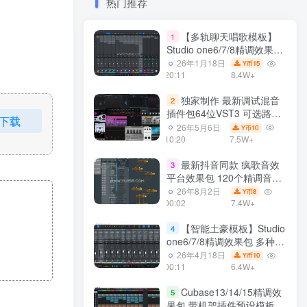
热门推荐
【多轨聊天唱歌模板】
1
Studio one6/7/8精调效果包
多种效果模式 声卡调试好直
26年1月18日
15
Y币
播预设模板
20:11
8.4W+
独家制作 最新调试混音
2
插件包64位VST3 可选路径
下载
一键安装550个效果器合集
26年5月6日
10
Y币
v3.0 WiN 支持定制
10:20
7.5W+
最新抖音同款 疯歌音效
3
平台效果包 120个精调音效
包+软件自带170个音效
26年8月2日
8
Y币
+600个插件 带安装教程全
00:02
7.4W+
套
【智能土豪模板】Studio
4
one6/7/8精调效果包 多种效
果模式可选 声卡调试好预设
26年4月18日
10
Y币
带插件全套文件
00:11
6.4W+
Cubase13/14/15精调效
5
果包 带机架插件预设模板