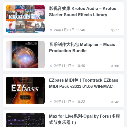
影视音效库 Krotos Audio – Krotos
Starter Sound Effects Library
24年1月21日 11:40
77
音乐制作大礼包 Multiplier – Music
Production Bundle
24年1月17日 10:40
86
EZbass MIDI包！Toontrack EZbass
MIDI Pack v2023.01.06 WIN/MAC
24年1月17日 10:22
42
Max for Live系列-Opal by Fors (多模
式节奏乐器！)