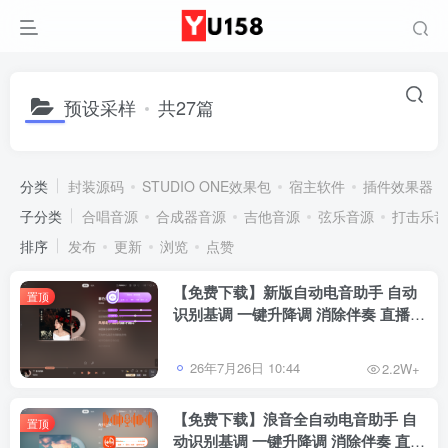
预设采样
共27篇
分类
封装源码
STUDIO ONE效果包
宿主软件
插件效果器
子分类
合唱音源
合成器音源
吉他音源
弦乐音源
打击乐音
排序
发布
更新
浏览
点赞
【免费下载】新版自动电音助手 自动
置顶
识别基调 一键升降调 消除伴奏 直播唱
歌修音辅助工具 招收代理
26年7月26日 10:44
2.2W+
【免费下载】浪音全自动电音助手 自
置顶
动识别基调 一键升降调 消除伴奏 直播