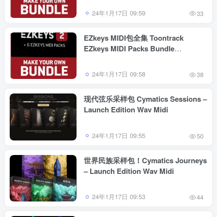
24年1月17日 09:59
33
EZkeys MIDI包全集 Toontrack
EZkeys MIDI Packs Bundle
2023.06.15 WIN/MAC
24年1月17日 09:58
38
现代弦乐采样包 Cymatics Sessions –
Launch Edition Wav Midi
24年1月17日 09:55
50
世界民族采样包！Cymatics Journeys
– Launch Edition Wav Midi
24年1月17日 09:53
44