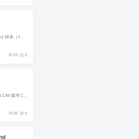
描述 Ethera Gold Atlantis 2 中包含的内容：– 26 种多采样 KONTAKT 乐器。– 超过 14Gb 的 24 位、48Khz 样本（11Gb 压缩）。– 3 位惊人的电影专业歌手（克拉拉、埃琳娜、朱莉娅）。– 8 种...
53
5
描述 这是 AUdio Imperia – Chorus Library 的精简版。大小减少约 92% — — — — — — — — — SriLinks Lite 版本 [SLV] — — — — — — — — 库大小：从 64.5GB 减少到 4.98GB...
36
8
nd