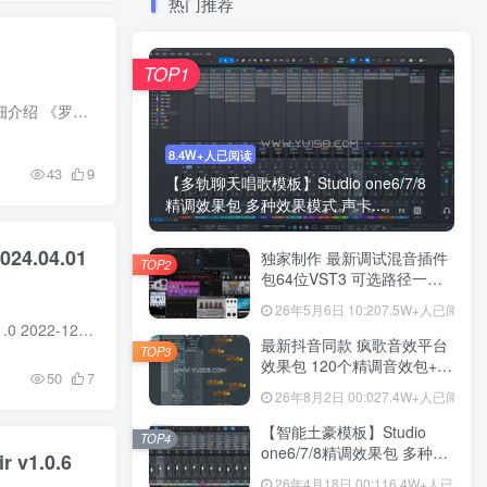
热门推荐
TOP1
KONTAKT 6.7.1+ | 2024.03.12 | 7.25 GB Note：已加入康泰克标准入库文件及壁纸，可以直接入库！ 详细介绍 《罗多普之声 – 安娜》这是一个专注于罗多普地区特有的保加利亚民族歌唱的电影独唱声...
8.4W+人已阅读
43
9
【多轨聊天唱歌模板】Studio one6/7/8
精调效果包 多种效果模式 声卡...
24.04.01
独家制作 最新调试混音插件
TOP2
包64位VST3 可选路径一键
安装550个效果器合集v3.0
26年5月6日 10:20
7.5W+人已阅读
WiN 支持定制
KONTAKT 7.1.3 + | 2024.03.07 | 65.9 GB Note 版本 1.1.1 2023-04-12 与新的 Kontakt 版本兼容 版本 1.1.0 2022-12-23 此更新需要最新版本的 Kontakt 7（7.1.3 +）。 增加：为所有四个声乐组添...
最新抖音同款 疯歌音效平台
TOP3
效果包 120个精调音效包+软
50
7
件自带170个音效+600个插
26年8月2日 00:02
7.4W+人已阅读
件 带安装教程全套
【智能土豪模板】Studio
TOP4
one6/7/8精调效果包 多种效
 v1.0.6
果模式可选 声卡调试好预设
26年4月18日 00:11
6.4W+人已阅读