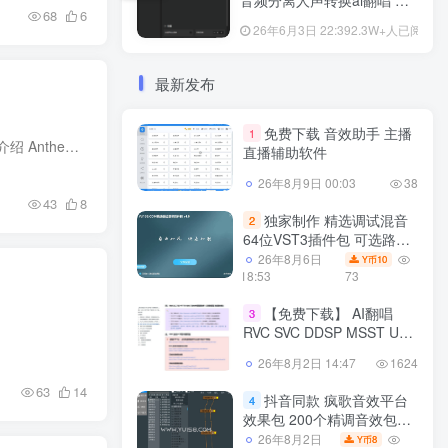
音频分离人声转换ai翻唱 支
68
6
持50系显卡 一键安装 WiN
26年6月3日 22:39
2.3W+人已阅读
最新发布
免费下载 音效助手 主播
1
KONTAKT 5.8.1 + | 2024.05.30 | 910 MB 重点说明 已加入标准入库文件与壁纸，可直接入库使用！ 详细介绍 Anthem Choir 2 是 Anthem Choir 的续作，这是一款为流行、摇滚、电子、嘻哈和颂歌等非...
直播辅助软件
26年8月9日 00:03
38
43
8
独家制作 精选调试混音
2
64位VST3插件包 可选路径
一键安装600个效果器合集
26年8月6日
10
Y币
v4.0 WiN 支持定制
18:53
73
【免费下载】 AI翻唱
3
RVC SVC DDSP MSST UVR
Replay等软件 训练模型音频
26年8月2日 14:47
1624
分离工具教程 整合包
63
14
抖音同款 疯歌音效平台
4
效果包 200个精调音效包
+软件自带170个音效+600
26年8月2日
8
Y币