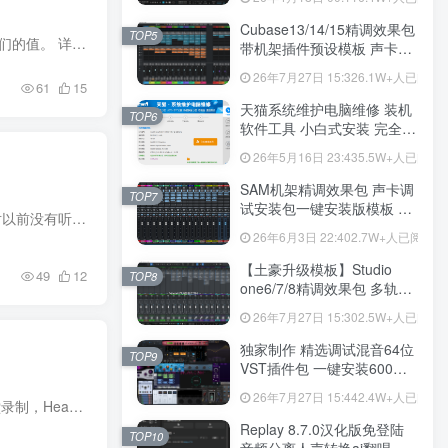
带插件全套文件
Cubase13/14/15精调效果包
TOP5
KONTAKT 7.8 + | 2024.03.08 | 188 MB Note 版本 1.0.6 2024-03-07修复动态和三和弦混合控件不报告它们的值。 详细介绍 免费声乐乐器 通过自己指挥观众合唱团，重温雅各布·科利尔（Jacob Colli...
带机架插件预设模板 声卡调
试好效果工程文件
26年7月27日 15:32
6.1W+人已阅读
61
15
天猫系统维护电脑维修 装机
TOP6
软件工具 小白式安装 完全一
键安装系统 电脑系统装机软
26年5月16日 23:43
5.5W+人已阅读
件 一键重装系统
win7/win8/win10/win11/
SAM机架精调效果包 声卡调
TOP7
试安装包一键安装版模板 带
KONTAKT 7.0.0 + | 2024.04.01 | 4 GB 详细介绍 TROPAR Remastered十周年全面改版：体验一种你绝对以前没有听过的正统东正教唱诗班的声音！Tropar 添加了几乎所有虚拟唱诗班所缺乏的东西：温暖...
插件预设效果文件
26年6月3日 22:40
2.7W+人已阅读
【土豪升级模板】Studio
49
12
TOP8
one6/7/8精调效果包 多轨道
效果模式可选 声卡调试好预
26年7月27日 15:30
2.5W+人已阅读
设模板 带插件全套文件
独家制作 精选调试混音64位
TOP9
VST插件包 一键安装600个
效果器合集v2.0 WiN 支持定
26年7月27日 15:44
2.4W+人已阅读
制
KONTAKT 7.7 + | 2024.04.04 | 6.23 GB 详细介绍 《炉火与空洞民谣之声》 在圣约翰圣公会教堂的礼拜堂录制，Hearth and Hollow Folk Voices捕捉到了与独立民谣音乐相称的真实而亲密的人声。与Hu...
Replay 8.7.0汉化版免登陆
TOP10