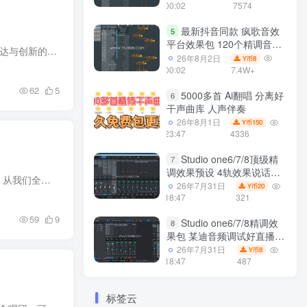
个插件全套 带安装教程
00:02
7574
最新抖音同款 疯歌音效
5
平台效果包 120个精调音效
描述 KONTAKT 7.3.1 + | 2023.09.23 | 15.35 GB 详细介绍声音重新设计VOCAL COLORS将广泛的声音表达与创新的引擎相结合，探索了语音和合成之间的协同作用。通过富有创意的声音，为您的音乐注入...
包+软件自带170个音效
26年8月2日
8
Y币
+600个插件 带安装教程全
00:02
7.4W+
套
62
5
5000多首 Ai翻唱 分离好
6
干声曲库 人声伴奏
26年8月1日
150
Y币
23:47
4336
Studio one6/7/8顶级精
7
调效果预设 4轨效果说话唱
描述 KONTAKT 5.6.8 + | 2023.06.18 | 1,9 GB 详情Mercury Elements是一个经过精心录制的男童合唱团，从我们全面的Mercury Symphonic库中精选而来。它包括持续音、断音以及丰富的音乐设计合唱氛...
歌说唱怪兽音 声卡调试好直
26年7月31日
20
Y币
播预设模板
18:47
321
59
9
Studio one6/7/8精调效
8
果包 某迪音频调试好直播预
设模板文件 二
26年7月31日
8
Y币
18:47
487
标签云