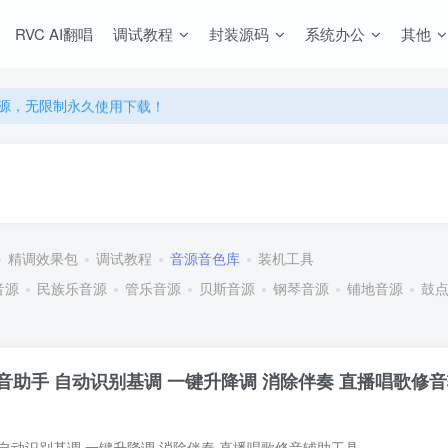
RVC AI翻唱
调试教程
封装源码
系统办公
其他
源，无限制永久使用下载！
多优惠，VIP资源群学习特权！
源，无限制永久使用下载！
多优惠，VIP资源群学习特权！
精调效果包
调试教程
音源音色库
装机工具
音源
民族乐音源
管乐音源
贝斯音源
钢琴音源
铺地音源
鼓
助手 自动识别基调 一键升降调 消除伴奏 直播唱歌修
自动识别基调 一键升降调 消除伴奏 直播唱歌修音辅助工具