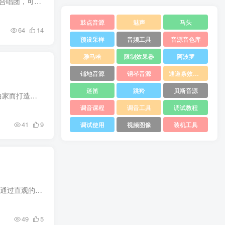
描述 Team DECiBEL | KONTAKT 5.8.1 + | 2023.06.12 | 1.67GB 详情studio Sopranos 是一个高度灵活的合唱团，可以在亲密和激进之间无缝过渡，为您的管弦乐提供美丽的背景纹理，或者在混音中处于...
鼓点音源
魅声
马头
64
14
预设采样
音频工具
音源音色库
雅马哈
限制效果器
阿波罗
铺地音源
钢琴音源
通道条效果器
迷笛
跳羚
贝斯音源
描述 KONTAKT 6.7.1 – 6,13 GB 详情欢迎来到Ethera Gold Prometheus，这是为电影和视频游戏音乐作曲家而打造的终极男声采样库，也是由Stefano MACcarelli创建的屡获殊荣的Ethera Gold系列的下...
调音课程
调音工具
调试教程
41
9
调试使用
视频图像
装机工具
描述 令人叹为观止的交响乐- 强大的 40 人合唱团，由四个独立部分组成：女高音、中音、男高音和低音– 通过直观的控制快速构建逼真的合唱声部，或使用 Syllabuilder 乐句和转换更深入– 以惊人...
49
5