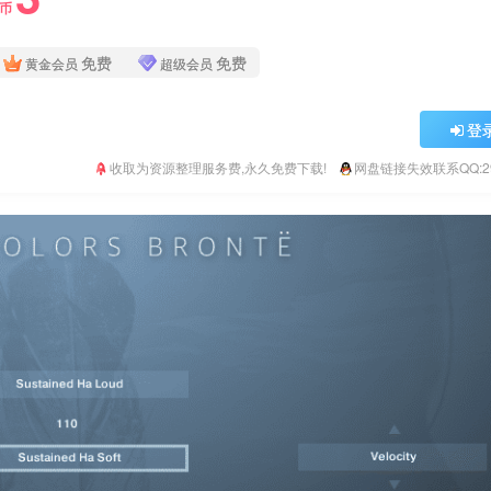
Y币
免费
免费
黄金会员
超级会员
登
收取为资源整理服务费,永久免费下载!
网盘链接失效联系QQ:293