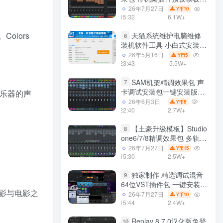
声卡调试好效果工程文件
26年7月27日
10
Y币
15:32
6.1W+
olors
天猫系统维护电脑维修
6
装机软件工具 小白式安装
完全一键安装系统 电脑系统
26年5月16日
5
Y币
装机软件 一键重装系统
23:43
5.5W+
win7/win8/win10/win11/
SAM机架精调效果包 声
7
卡调试安装包一键安装版模
的乐器的声
板 带插件预设效果文件
26年6月3日
8
Y币
22:40
2.7W+
【土豪升级模板】Studio
8
one6/7/8精调效果包 多轨道
效果模式可选 声卡调试好预
26年7月27日
15
Y币
设模板 带插件全套文件
15:30
2.5W+
独家制作 精选调试混音
9
64位VST插件包 一键安装
影与电影之
600个效果器合集v2.0 WiN
26年7月27日
10
Y币
支持定制
15:44
2.4W+
Replay 8.7.0汉化版免登
10