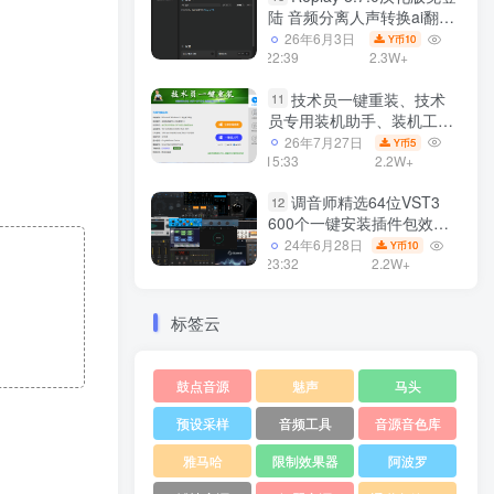
陆 音频分离人声转换ai翻唱
支持50系显卡 一键安装
26年6月3日
10
Y币
WiN
22:39
2.3W+
技术员一键重装、技术
11
员专用装机助手、装机工
具、电脑系统装机软件丶一
26年7月27日
5
Y币
键安装系统
15:33
2.2W+
Win7/win8/win10/WIN11
调音师精选64位VST3
12
600个一键安装插件包效果
器集合10G WiN
24年6月28日
10
Y币
23:32
2.2W+
标签云
鼓点音源
魅声
马头
预设采样
音频工具
音源音色库
雅马哈
限制效果器
阿波罗