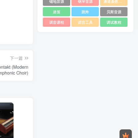
铺地音源
钢琴音源
通道条效果器
迷笛
跳羚
贝斯音源
调音课程
调音工具
调试教程
下一篇
akt (Modern
mphonic Choir)