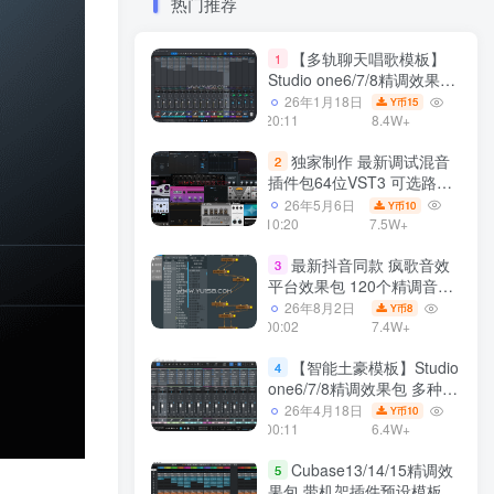
热门推荐
【多轨聊天唱歌模板】
1
Studio one6/7/8精调效果包
多种效果模式 声卡调试好直
26年1月18日
15
Y币
播预设模板
20:11
8.4W+
独家制作 最新调试混音
2
插件包64位VST3 可选路径
一键安装550个效果器合集
26年5月6日
10
Y币
v3.0 WiN 支持定制
10:20
7.5W+
最新抖音同款 疯歌音效
3
平台效果包 120个精调音效
包+软件自带170个音效
26年8月2日
8
Y币
+600个插件 带安装教程全
00:02
7.4W+
套
【智能土豪模板】Studio
4
one6/7/8精调效果包 多种效
果模式可选 声卡调试好预设
26年4月18日
10
Y币
带插件全套文件
00:11
6.4W+
Cubase13/14/15精调效
5
果包 带机架插件预设模板