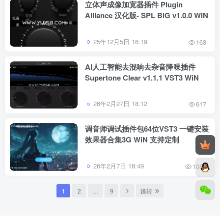
立体声成像加宽器插件 Plugin
Alliance 汉化版- SPL BiG v1.0.0 WiN
25年12月5日 16:19
163
AI人工智能去混响去杂音降噪插件
Supertone Clear v1.1.1 VST3 WiN
26年2月27日 18:12
617
调音师调试插件包64位VST3 一键安装
效果器合集3G WiN 支持定制
26年2月7日 18:49
1089
1
2
…
9
跳转