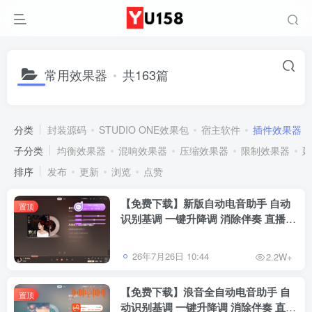
常用效果器
共163篇
分类
封装源码
STUDIO ONE效果包
宿主软件
插件效果器
子分类
均衡效果器
混响效果器
压缩效果器
限制效果器
延
排序
发布
更新
浏览
点赞
【免费下载】新版自动电音助手 自动
置顶
识别基调 一键升降调 消除伴奏 直播唱
歌修音辅助工具 招收代理
26年7月26日 10:44
2.2W+
【免费下载】浪音全自动电音助手 自
置顶
动识别基调 一键升降调 消除伴奏 直播