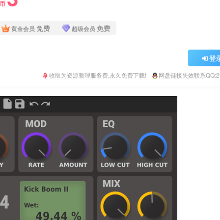
Y币
免费
免费
黄金会员
超级会员
登
收取为资源整理服务费,永久免费下载!
网盘链接失效联系QQ:293