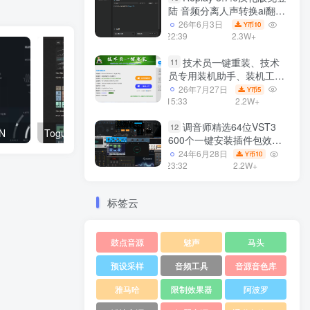
陆 音频分离人声转换ai翻唱
支持50系显卡 一键安装
26年6月3日
10
Y币
WiN
22:39
2.3W+
技术员一键重装、技术
11
员专用装机助手、装机工
具、电脑系统装机软件丶一
26年7月27日
5
Y币
键安装系统
15:33
2.2W+
Win7/win8/win10/WIN11
调音师精选64位VST3
12
iN
Togu Audio Line TAL Everything Bundle v2024.02 VSTi VST3i AAX CLAP x64 [19.02.2024] 插件包 WIN
600个一键安装插件包效果
器集合10G WiN
24年6月28日
10
Y币
23:32
2.2W+
标签云
鼓点音源
魅声
马头
预设采样
音频工具
音源音色库
雅马哈
限制效果器
阿波罗