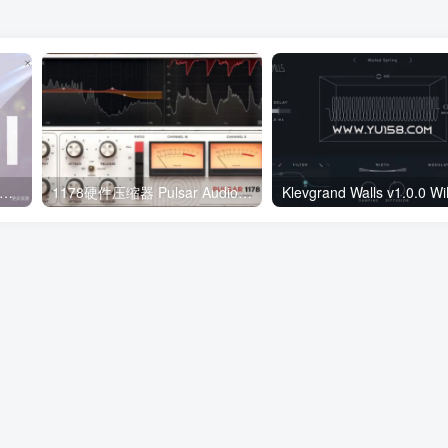
音师常用64位VST3精选调试插件包4G 一键安装效果器合集 v2.0 WiN 支持定制
1178硬件压缩器 Pulsar Audio 1178 V1.0.9 WIN
Klevgrand Walls v1.0.0 W