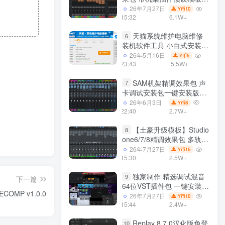
声卡调试好效果工程文件
26年7月27日
10
Y币
15:32
6.1W+
天猫系统维护电脑维修
6
装机软件工具 小白式安装
完全一键安装系统 电脑系统
26年5月16日
5
Y币
装机软件 一键重装系统
23:43
5.5W+
win7/win8/win10/win11/
SAM机架精调效果包 声
7
卡调试安装包一键安装版模
板 带插件预设效果文件
26年6月3日
8
Y币
22:40
2.7W+
【土豪升级模板】Studio
8
one6/7/8精调效果包 多轨道
效果模式可选 声卡调试好预
26年7月27日
15
Y币
设模板 带插件全套文件
15:30
2.5W+
独家制作 精选调试混音
9
下一篇
64位VST插件包 一键安装
COMP v1.0.0
600个效果器合集v2.0 WiN
26年7月27日
10
Y币
支持定制
15:44
2.4W+
Replay 8.7.0汉化版免登
10