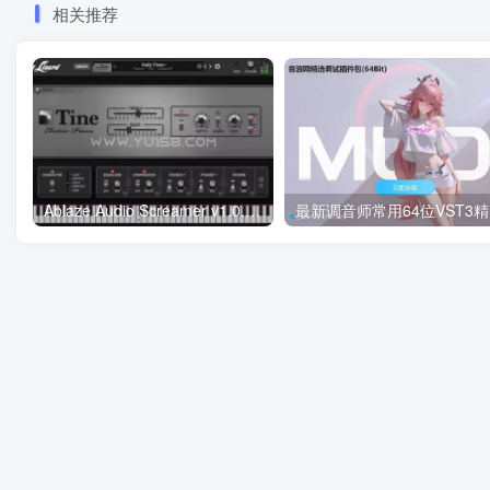
相关推荐
Ablaze Audio Screamer v1.0.0 U2B macOS-MORiA
最新调