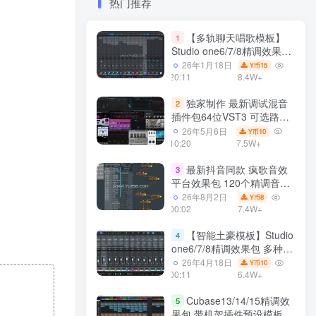
热门推荐
【多轨聊天唱歌模板】
1
Studio one6/7/8精调效果包
多种效果模式 声卡调试好直
26年1月18日
15
Y币
播预设模板
20:11
8.4W+
独家制作 最新调试混音
2
插件包64位VST3 可选路径
一键安装550个效果器合集
26年5月6日
10
Y币
v3.0 WiN 支持定制
10:20
7.5W+
最新抖音同款 疯歌音效
3
平台效果包 120个精调音效
包+软件自带170个音效
26年8月2日
8
Y币
+600个插件 带安装教程全
00:02
7.4W+
套
【智能土豪模板】Studio
4
one6/7/8精调效果包 多种效
果模式可选 声卡调试好预设
26年4月18日
10
Y币
带插件全套文件
00:11
6.4W+
Cubase13/14/15精调效
5
果包 带机架插件预设模板