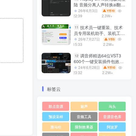
陆 音频分离人声转换ai翻唱
支持50系显卡 一键安装
26年6月3日
10
Y币
WiN
22:39
2.3W+
技术员一键重装、技术
11
员专用装机助手、装机工
具、电脑系统装机软件丶一
26年7月27日
5
Y币
键安装系统
15:33
2.2W+
Win7/win8/win10/WIN11
调音师精选64位VST3
12
600个一键安装插件包效果
器集合10G WiN
24年6月28日
10
Y币
23:32
2.2W+
标签云
鼓点音源
魅声
马头
预设采样
音频工具
音源音色库
雅马哈
限制效果器
阿波罗