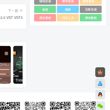
铺地音源
钢琴音源
通道条效果器
迷笛
跳羚
贝斯音源
下一篇
.2.0 VST VST3
调音课程
调音工具
调试教程
Trident Audio Developments LTS Tiltration v2.0.1 Incl Patched and Keygen-R2R WiN