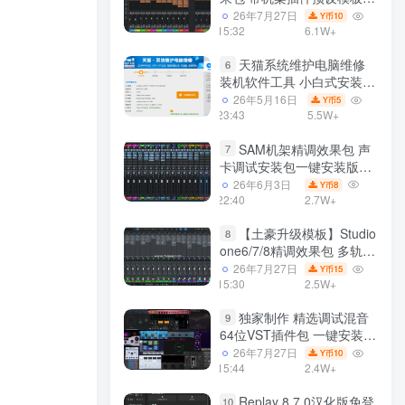
声卡调试好效果工程文件
26年7月27日
10
Y币
15:32
6.1W+
天猫系统维护电脑维修
6
装机软件工具 小白式安装
完全一键安装系统 电脑系统
26年5月16日
5
Y币
装机软件 一键重装系统
23:43
5.5W+
win7/win8/win10/win11/
SAM机架精调效果包 声
7
卡调试安装包一键安装版模
板 带插件预设效果文件
26年6月3日
8
Y币
22:40
2.7W+
【土豪升级模板】Studio
8
one6/7/8精调效果包 多轨道
效果模式可选 声卡调试好预
26年7月27日
15
Y币
设模板 带插件全套文件
15:30
2.5W+
独家制作 精选调试混音
9
64位VST插件包 一键安装
600个效果器合集v2.0 WiN
26年7月27日
10
Y币
支持定制
15:44
2.4W+
Replay 8.7.0汉化版免登
10