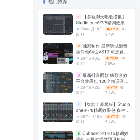
热门推荐
【多轨聊天唱歌模板】
1
Studio one6/7/8精调效果包
多种效果模式 声卡调试好直
26年1月18日
15
Y币
播预设模板
20:11
8.4W+
独家制作 最新调试混音
2
插件包64位VST3 可选路径
一键安装550个效果器合集
26年5月6日
10
Y币
v3.0 WiN 支持定制
10:20
7.5W+
最新抖音同款 疯歌音效
3
平台效果包 120个精调音效
包+软件自带170个音效
26年8月2日
8
Y币
+600个插件 带安装教程全
00:02
7.4W+
套
【智能土豪模板】Studio
4
one6/7/8精调效果包 多种效
果模式可选 声卡调试好预设
26年4月18日
10
Y币
带插件全套文件
00:11
6.4W+
Cubase13/14/15精调效
5
果包 带机架插件预设模板