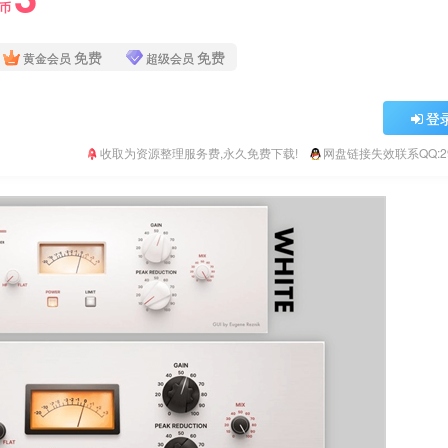
Y币
免费
免费
黄金会员
超级会员
登
收取为资源整理服务费,永久免费下载!
网盘链接失效联系QQ:293