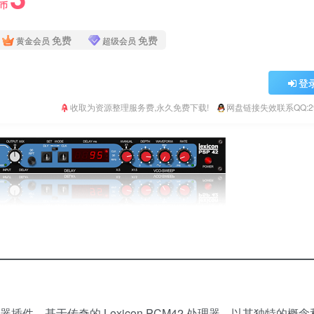
Y币
免费
免费
黄金会员
超级会员
登
收取为资源整理服务费,永久免费下载!
网盘链接失效联系QQ:293
样器插件，基于传奇的 Lexicon PCM42 处理器，以其独特的概