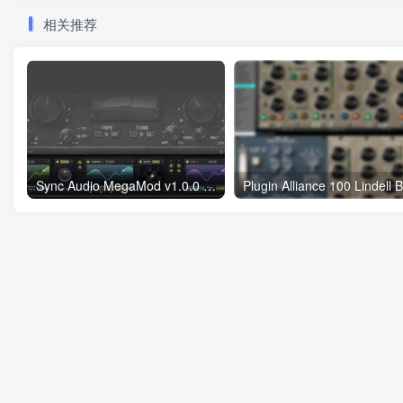
相关推荐
Sync Audio MegaMod v1.0.0 WiN Rev2-itUsed WiN