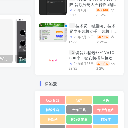
陆 音频分离人声转换ai翻唱
支持50系显卡 一键安装
26年6月3日
10
Y币
WiN
22:39
2.3W+
技术员一键重装、技术
11
员专用装机助手、装机工
具、电脑系统装机软件丶一
26年7月27日
5
Y币
键安装系统
15:33
2.2W+
Win7/win8/win10/WIN11
调音师精选64位VST3
12
600个一键安装插件包效果
Noirsonance EQ6 W V1.0 WiN&MAC
压缩器插件 AP Mastering Curvature v2.0.2 Incl Patched and Keygen-R2R WiN
器集合10G WiN
24年6月28日
10
Y币
23:32
2.2W+
标签云
鼓点音源
魅声
马头
预设采样
音频工具
音源音色库
雅马哈
限制效果器
阿波罗