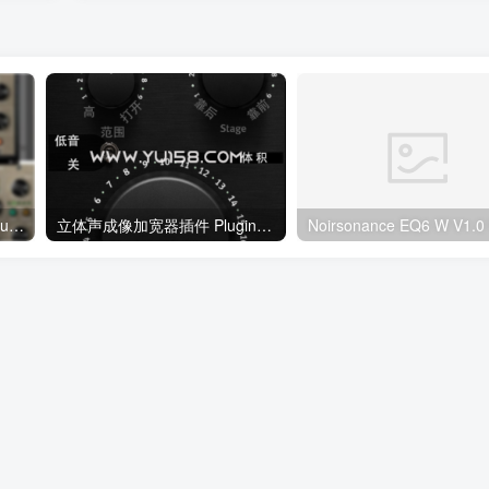
Plugin Alliance 100 Lindell Bundle v1.1 EQ效果器插件 Win/MacOS
立体声成像加宽器插件 Plugin Alliance 汉化版- SPL BiG v1.0.0 WiN