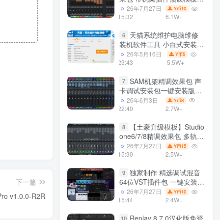
声卡调试好效果工程文件
26年7月27日
10
Y币
15:32
6.1W+
天猫系统维护电脑维修
6
装机软件工具 小白式安装
完全一键安装系统 电脑系统
26年5月16日
5
Y币
装机软件 一键重装系统
23:43
5.5W+
win7/win8/win10/win11/
SAM机架精调效果包 声
7
卡调试安装包一键安装版模
板 带插件预设效果文件
26年6月3日
8
Y币
22:40
2.7W+
【土豪升级模板】Studio
8
one6/7/8精调效果包 多轨道
效果模式可选 声卡调试好预
26年7月27日
15
Y币
设模板 带插件全套文件
15:30
2.5W+
独家制作 精选调试混音
9
64位VST插件包 一键安装
下一篇
600个效果器合集v2.0 WiN
26年7月27日
10
Y币
o v1.0.0-R2R
支持定制
15:44
2.4W+
Replay 8.7.0汉化版免登
10