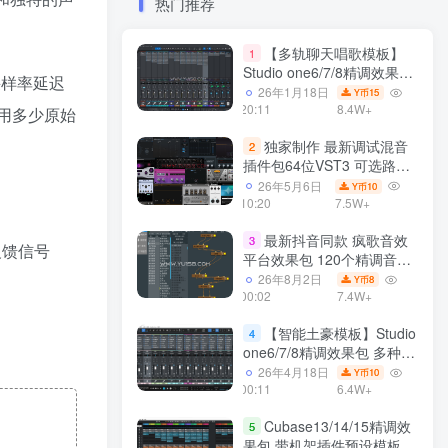
热门推荐
【多轨聊天唱歌模板】
1
Studio one6/7/8精调效果包
采样率延迟
多种效果模式 声卡调试好直
26年1月18日
15
Y币
播预设模板
20:11
8.4W+
使用多少原始
独家制作 最新调试混音
2
插件包64位VST3 可选路径
一键安装550个效果器合集
26年5月6日
10
Y币
v3.0 WiN 支持定制
10:20
7.5W+
最新抖音同款 疯歌音效
3
反馈信号
平台效果包 120个精调音效
包+软件自带170个音效
26年8月2日
8
Y币
+600个插件 带安装教程全
00:02
7.4W+
套
【智能土豪模板】Studio
4
one6/7/8精调效果包 多种效
果模式可选 声卡调试好预设
26年4月18日
10
Y币
带插件全套文件
00:11
6.4W+
Cubase13/14/15精调效
5
果包 带机架插件预设模板