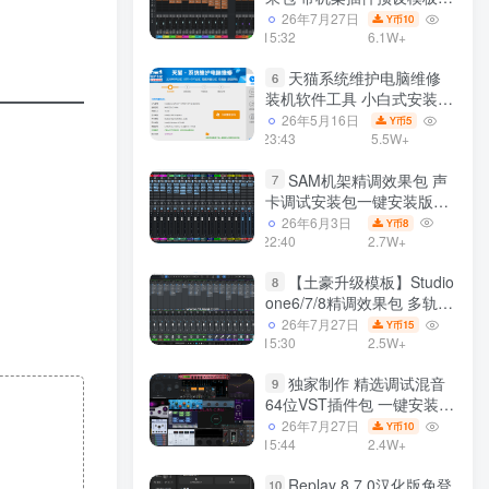
声卡调试好效果工程文件
26年7月27日
10
Y币
15:32
6.1W+
天猫系统维护电脑维修
6
装机软件工具 小白式安装
完全一键安装系统 电脑系统
26年5月16日
5
Y币
装机软件 一键重装系统
23:43
5.5W+
win7/win8/win10/win11/
SAM机架精调效果包 声
7
卡调试安装包一键安装版模
板 带插件预设效果文件
26年6月3日
8
Y币
22:40
2.7W+
【土豪升级模板】Studio
8
one6/7/8精调效果包 多轨道
效果模式可选 声卡调试好预
26年7月27日
15
Y币
设模板 带插件全套文件
15:30
2.5W+
独家制作 精选调试混音
9
64位VST插件包 一键安装
600个效果器合集v2.0 WiN
26年7月27日
10
Y币
支持定制
15:44
2.4W+
Replay 8.7.0汉化版免登
10