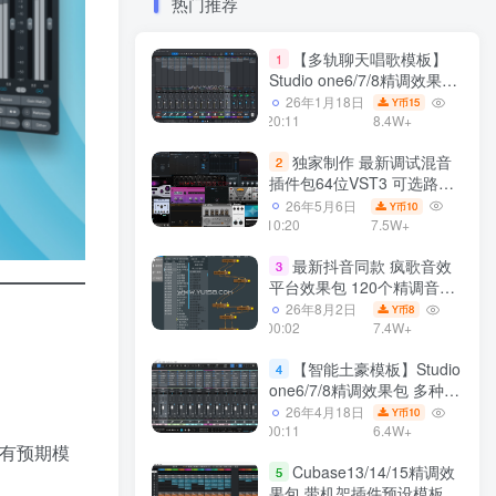
热门推荐
【多轨聊天唱歌模板】
1
Studio one6/7/8精调效果包
多种效果模式 声卡调试好直
26年1月18日
15
Y币
播预设模板
20:11
8.4W+
独家制作 最新调试混音
2
插件包64位VST3 可选路径
一键安装550个效果器合集
26年5月6日
10
Y币
v3.0 WiN 支持定制
10:20
7.5W+
最新抖音同款 疯歌音效
3
平台效果包 120个精调音效
包+软件自带170个音效
26年8月2日
8
Y币
+600个插件 带安装教程全
00:02
7.4W+
套
【智能土豪模板】Studio
4
one6/7/8精调效果包 多种效
果模式可选 声卡调试好预设
26年4月18日
10
Y币
带插件全套文件
00:11
6.4W+
的所有预期模
Cubase13/14/15精调效
5
果包 带机架插件预设模板