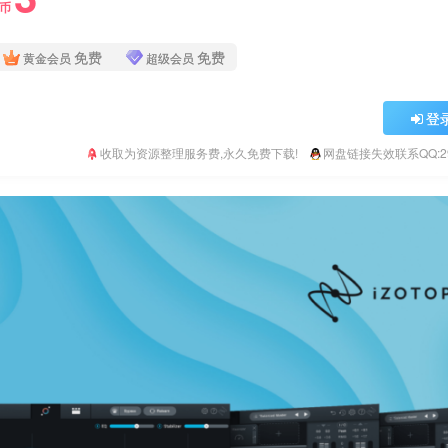
Y币
免费
免费
黄金会员
超级会员
登
收取为资源整理服务费,永久免费下载!
网盘链接失效联系QQ:293