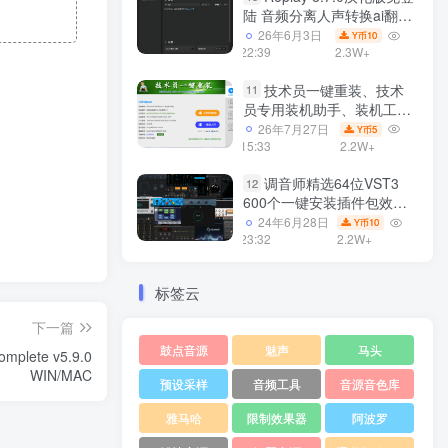
陆 音频分离人声转换ai翻唱
支持50系显卡 一键安装
26年6月3日
10
Y币
WiN
22:39
2.3W+
技术员一键重装、技术
11
员专用装机助手、装机工
具、电脑系统装机软件丶一
26年7月27日
5
Y币
键安装系统
15:33
2.2W+
Win7/win8/win10/WIN11
调音师精选64位VST3
12
600个一键安装插件包效果
器集合10G WiN
24年6月28日
10
Y币
23:32
2.2W+
标签云
下一篇
鼓点音源
魅声
马头
plete v5.9.0
WIN/MAC
预设采样
音频工具
音源音色库
雅马哈
限制效果器
阿波罗