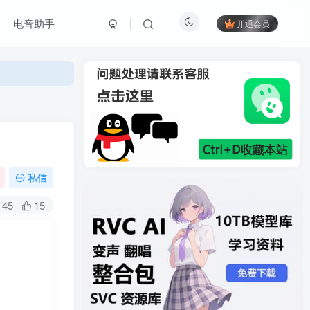
电音助手
开通会员
私信
45
15
C