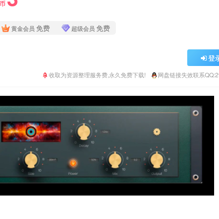
Y币
免费
免费
黄金会员
超级会员
登
收取为资源整理服务费,永久免费下载!
网盘链接失效联系QQ:293