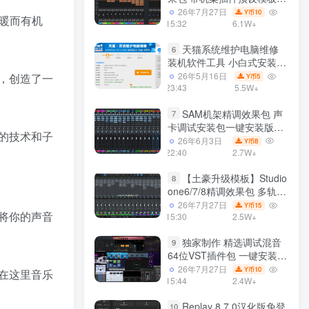
声卡调试好效果工程文件
26年7月27日
10
Y币
温暖而有机
15:32
6.1W+
天猫系统维护电脑维修
6
装机软件工具 小白式安装
完全一键安装系统 电脑系统
26年5月16日
，创造了一
5
Y币
装机软件 一键重装系统
23:43
5.5W+
win7/win8/win10/win11/
SAM机架精调效果包 声
7
卡调试安装包一键安装版模
杂的技术和子
板 带插件预设效果文件
26年6月3日
8
Y币
22:40
2.7W+
【土豪升级模板】Studio
8
one6/7/8精调效果包 多轨道
效果模式可选 声卡调试好预
26年7月27日
15
Y币
将你的声音
设模板 带插件全套文件
15:30
2.5W+
独家制作 精选调试混音
9
64位VST插件包 一键安装
600个效果器合集v2.0 WiN
26年7月27日
10
Y币
，在这里音乐
支持定制
15:44
2.4W+
Replay 8.7.0汉化版免登
10