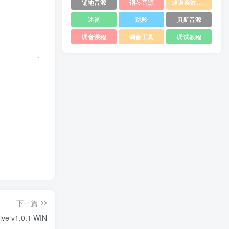
铺地音源
钢琴音源
通道条效果器
迷笛
跳羚
贝斯音源
调音课程
调音工具
调试教程
下一篇
e v1.0.1 WIN