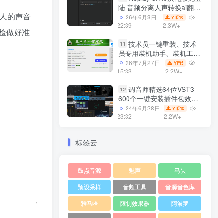
陆 音频分离人声转换ai翻唱
迷人的声音
支持50系显卡 一键安装
26年6月3日
10
Y币
WiN
22:39
2.3W+
体验做好准
技术员一键重装、技术
11
员专用装机助手、装机工
具、电脑系统装机软件丶一
26年7月27日
5
Y币
键安装系统
15:33
2.2W+
Win7/win8/win10/WIN11
调音师精选64位VST3
12
600个一键安装插件包效果
器集合10G WiN
24年6月28日
10
Y币
23:32
2.2W+
标签云
鼓点音源
魅声
马头
预设采样
音频工具
音源音色库
雅马哈
限制效果器
阿波罗