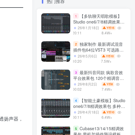
热门推荐
【多轨聊天唱歌模板】
1
Studio one6/7/8精调效果包
多种效果模式 声卡调试好直
26年1月18日
15
Y币
播预设模板
20:11
8.4W+
独家制作 最新调试混音
2
插件包64位VST3 可选路径
一键安装550个效果器合集
26年5月6日
10
Y币
v3.0 WiN 支持定制
10:20
7.5W+
最新抖音同款 疯歌音效
3
平台效果包 120个精调音效
包+软件自带170个音效
26年8月2日
8
Y币
+600个插件 带安装教程全
00:02
7.4W+
套
【智能土豪模板】Studio
4
one6/7/8精调效果包 多种效
果模式可选 声卡调试好预设
26年4月18日
10
Y币
带插件全套文件
00:11
6.4W+
透扬声器，
Cubase13/14/15精调效
5
果包 带机架插件预设模板