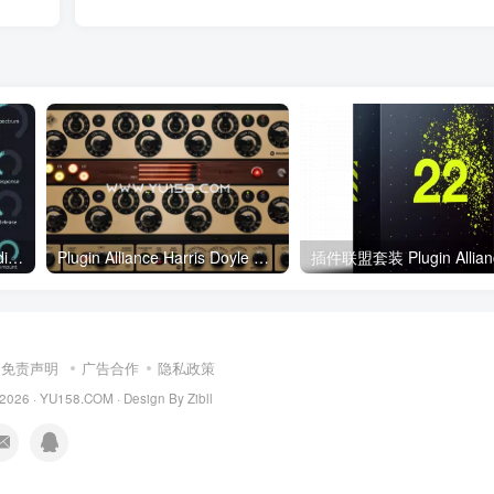
Playfair Audio Dynamic Grading v2.0.3 WiN
Plugin Alliance Harris Doyle Natalus DSCEQ 1.1.1 MacOS
免责声明
广告合作
隐私政策
 2026 ·
YU158.COM
·
Design By Zibll