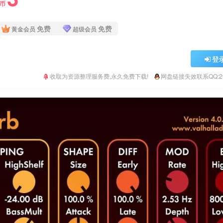
Y币
免费
免费
黄金会员
超级会员
登
收取为资源整理服务费,永久免费下载!
网盘链接失效联系QQ:293