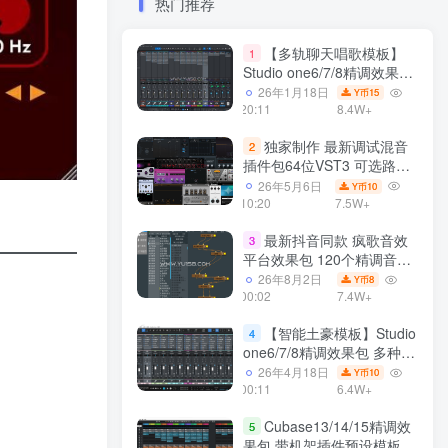
热门推荐
【多轨聊天唱歌模板】
1
Studio one6/7/8精调效果包
多种效果模式 声卡调试好直
26年1月18日
15
Y币
播预设模板
20:11
8.4W+
独家制作 最新调试混音
2
插件包64位VST3 可选路径
一键安装550个效果器合集
26年5月6日
10
Y币
v3.0 WiN 支持定制
10:20
7.5W+
最新抖音同款 疯歌音效
3
平台效果包 120个精调音效
包+软件自带170个音效
26年8月2日
8
Y币
+600个插件 带安装教程全
00:02
7.4W+
套
【智能土豪模板】Studio
4
one6/7/8精调效果包 多种效
果模式可选 声卡调试好预设
26年4月18日
10
Y币
带插件全套文件
00:11
6.4W+
Cubase13/14/15精调效
5
果包 带机架插件预设模板