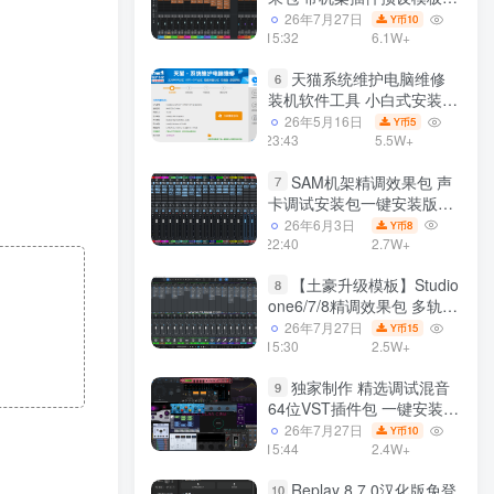
声卡调试好效果工程文件
26年7月27日
10
Y币
15:32
6.1W+
天猫系统维护电脑维修
6
装机软件工具 小白式安装
完全一键安装系统 电脑系统
26年5月16日
5
Y币
装机软件 一键重装系统
23:43
5.5W+
win7/win8/win10/win11/
SAM机架精调效果包 声
7
卡调试安装包一键安装版模
板 带插件预设效果文件
26年6月3日
8
Y币
22:40
2.7W+
【土豪升级模板】Studio
8
one6/7/8精调效果包 多轨道
效果模式可选 声卡调试好预
26年7月27日
15
Y币
设模板 带插件全套文件
15:30
2.5W+
独家制作 精选调试混音
9
64位VST插件包 一键安装
600个效果器合集v2.0 WiN
26年7月27日
10
Y币
支持定制
15:44
2.4W+
Replay 8.7.0汉化版免登
10