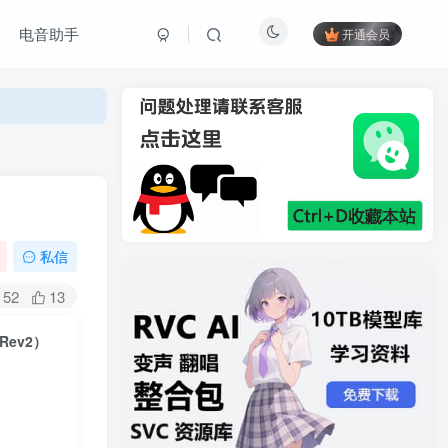
电音助手
开通会员
私信
52
13
新Rev2）