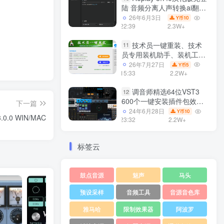
陆 音频分离人声转换ai翻唱
支持50系显卡 一键安装
26年6月3日
10
Y币
WiN
22:39
2.3W+
技术员一键重装、技术
11
员专用装机助手、装机工
具、电脑系统装机软件丶一
26年7月27日
5
Y币
键安装系统
15:33
2.2W+
Win7/win8/win10/WIN11
调音师精选64位VST3
12
600个一键安装插件包效果
下一篇
器集合10G WiN
24年6月28日
10
Y币
.0.0 WIN/MAC
23:32
2.2W+
标签云
鼓点音源
魅声
马头
预设采样
音频工具
音源音色库
雅马哈
限制效果器
阿波罗