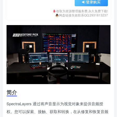
登录购买
收取为资源整理服务费,永久免费下载!
网盘链接失效联系QQ:2931813237
简介
SpectraLayers 通过将声音显示为视觉对象来提供音频授
权。您可以探索、接触、获取和转换，在从修复和恢复音频