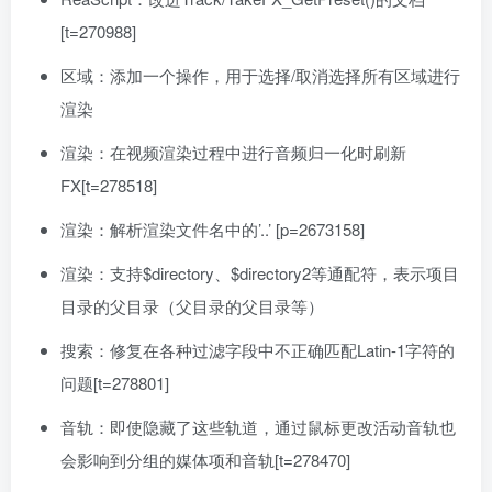
[t=270988]
区域：添加一个操作，用于选择/取消选择所有区域进行
渲染
渲染：在视频渲染过程中进行音频归一化时刷新
FX[t=278518]
渲染：解析渲染文件名中的’..’ [p=2673158]
渲染：支持$directory、$directory2等通配符，表示项目
目录的父目录（父目录的父目录等）
搜索：修复在各种过滤字段中不正确匹配Latin-1字符的
问题[t=278801]
音轨：即使隐藏了这些轨道，通过鼠标更改活动音轨也
会影响到分组的媒体项和音轨[t=278470]