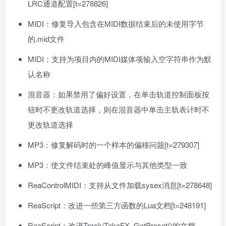
LRC通道配置[t=278826]
MIDI：修复导入包含在MIDI数据结束后的未使用字节
的.mid文件
MIDI：支持为项目内的MIDI媒体项输入空字符串作为默
认名称
混音器：如果禁用了偏好设置，在单击轨道控制面板按
钮时不更改轨道选择，则在混音器中单击主轨表计时不
更改轨道选择
MP3：修复解码时的一个样本的偏移问题[t=279307]
MP3：使文件结束处的峰值显示与其他类型一致
ReaControlMIDI：支持从文件加载sysex消息[t=278648]
ReaScript：改进一些第三方函数的Lua文档[t=248191]
ReaScript：改进Track/TakeFX_GetPreset()的文档