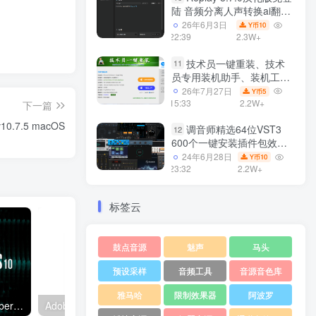
陆 音频分离人声转换ai翻唱
支持50系显卡 一键安装
26年6月3日
10
Y币
WiN
22:39
2.3W+
技术员一键重装、技术
11
员专用装机助手、装机工
具、电脑系统装机软件丶一
26年7月27日
5
Y币
键安装系统
15:33
2.2W+
下一篇
Win7/win8/win10/WIN11
 v10.7.5 macOS
调音师精选64位VST3
12
600个一键安装插件包效果
器集合10G WiN
24年6月28日
10
Y币
23:32
2.2W+
标签云
鼓点音源
魅声
马头
预设采样
音频工具
音源音色库
雅马哈
限制效果器
阿波罗
光谱层10官方中文版 Steinberg SpectraLayers Pro v10.0.30 WIN/MAC（含安装教程）
Adobe Audition 24.4.1.3 x64 Portable by 7997 WIN