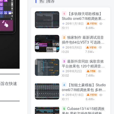
热门推荐
【多轨聊天唱歌模板】
1
Studio one6/7/8精调效果包
多种效果模式 声卡调试好直
26年1月18日
15
Y币
播预设模板
20:11
8.4W+
独家制作 最新调试混音
2
插件包64位VST3 可选路径
一键安装550个效果器合集
26年5月6日
10
Y币
v3.0 WiN 支持定制
10:20
7.5W+
最新抖音同款 疯歌音效
3
平台效果包 120个精调音效
包+软件自带170个音效
26年8月2日
8
Y币
+600个插件 带安装教程全
00:02
7.4W+
套
面旨在快速
【智能土豪模板】Studio
4
one6/7/8精调效果包 多种效
果模式可选 声卡调试好预设
26年4月18日
10
Y币
带插件全套文件
00:11
6.4W+
Cubase13/14/15精调效
5
果包 带机架插件预设模板