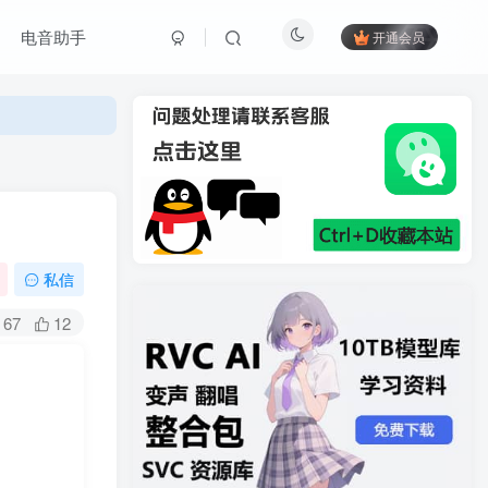
电音助手
开通会员
私信
67
12