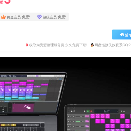
Y币
免费
免费
黄金会员
超级会员
登
收取为资源整理服务费,永久免费下载!
网盘链接失效联系QQ:293