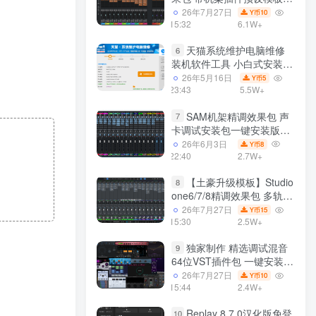
声卡调试好效果工程文件
26年7月27日
10
Y币
15:32
6.1W+
天猫系统维护电脑维修
6
装机软件工具 小白式安装
完全一键安装系统 电脑系统
26年5月16日
5
Y币
装机软件 一键重装系统
23:43
5.5W+
win7/win8/win10/win11/
SAM机架精调效果包 声
7
卡调试安装包一键安装版模
板 带插件预设效果文件
26年6月3日
8
Y币
22:40
2.7W+
【土豪升级模板】Studio
8
one6/7/8精调效果包 多轨道
效果模式可选 声卡调试好预
26年7月27日
15
Y币
设模板 带插件全套文件
15:30
2.5W+
独家制作 精选调试混音
9
64位VST插件包 一键安装
600个效果器合集v2.0 WiN
26年7月27日
10
Y币
支持定制
15:44
2.4W+
Replay 8.7.0汉化版免登
10