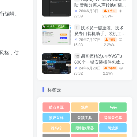
陆 音频分离人声转换ai翻唱
支持50系显卡 一键安装
26年6月3日
10
Y币
进行编辑。
WiN
22:39
2.3W+
技术员一键重装、技术
11
员专用装机助手、装机工
具、电脑系统装机软件丶一
26年7月27日
5
Y币
键安装系统
15:33
2.2W+
Win7/win8/win10/WIN11
风格，使
调音师精选64位VST3
12
600个一键安装插件包效果
器集合10G WiN
24年6月28日
10
Y币
23:32
2.2W+
标签云
鼓点音源
魅声
马头
预设采样
音频工具
音源音色库
雅马哈
限制效果器
阿波罗