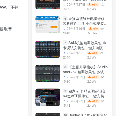
声卡调试好效果工程文件
26年7月27日
10
Y币
DAW。还包
15:32
6.1W+
天猫系统维护电脑维修
6
装机软件工具 小白式安装
完全一键安装系统 电脑系统
的提取音
26年5月16日
5
Y币
装机软件 一键重装系统
23:43
5.5W+
win7/win8/win10/win11/
SAM机架精调效果包 声
7
卡调试安装包一键安装版模
板 带插件预设效果文件
26年6月3日
8
Y币
22:40
2.7W+
【土豪升级模板】Studio
8
one6/7/8精调效果包 多轨道
效果模式可选 声卡调试好预
26年7月27日
15
Y币
设模板 带插件全套文件
15:30
2.5W+
独家制作 精选调试混音
9
64位VST插件包 一键安装
600个效果器合集v2.0 WiN
26年7月27日
10
Y币
支持定制
15:44
2.4W+
Replay 8.7.0汉化版免登
10