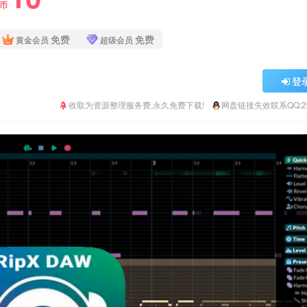
Y币
免费
免费
黄金会员
超级会员
登
收取为资源整理服务费,永久免费下载!
网盘链接失效联系QQ:293