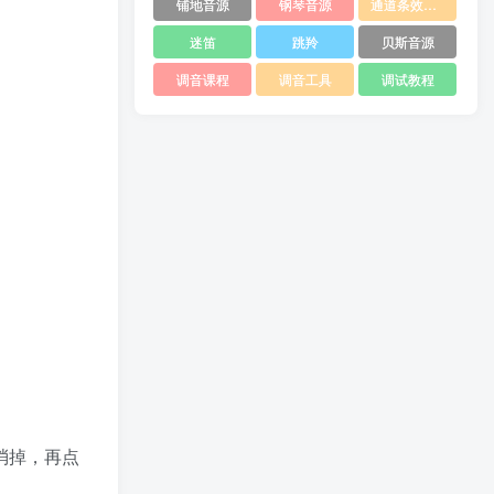
铺地音源
钢琴音源
通道条效果器
迷笛
跳羚
贝斯音源
调音课程
调音工具
调试教程
取消掉，再点