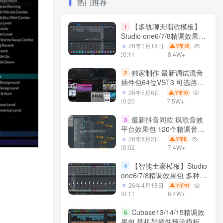
热门推荐
【多轨聊天唱歌模板】
1
Studio one6/7/8精调效果包
多种效果模式 声卡调试好直
26年1月18日
15
Y币
播预设模板
20:11
8.4W+
独家制作 最新调试混音
2
插件包64位VST3 可选路径
一键安装550个效果器合集
26年5月6日
10
Y币
v3.0 WiN 支持定制
10:20
7.5W+
最新抖音同款 疯歌音效
3
平台效果包 120个精调音效
包+软件自带170个音效
26年8月2日
8
Y币
+600个插件 带安装教程全
00:02
7.4W+
套
【智能土豪模板】Studio
4
one6/7/8精调效果包 多种效
果模式可选 声卡调试好预设
26年4月18日
10
Y币
带插件全套文件
00:11
6.4W+
Cubase13/14/15精调效
5
果包 带机架插件预设模板