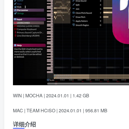
WIN | MOCHA | 2024.01.01 | 1.42 GB
MAC | TEAM HCiSO | 2024.01.01 | 956.81 MB
详细介绍