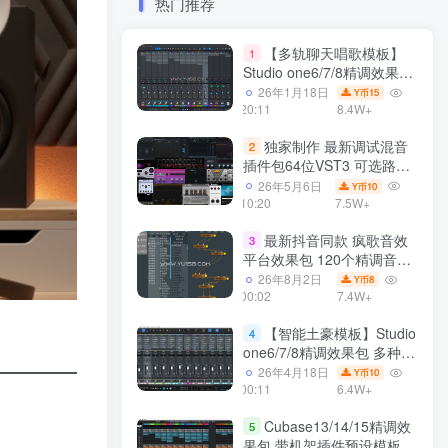
热门推荐
【多轨聊天唱歌模板】
1
Studio one6/7/8精调效果包
多种效果模式 声卡调试好直
26年1月18日
15
Y币
播预设模板
20:11
8.4W+
独家制作 最新调试混音
2
插件包64位VST3 可选路径
一键安装550个效果器合集
26年5月6日
10
Y币
v3.0 WiN 支持定制
10:20
7.5W+
最新抖音同款 疯歌音效
3
平台效果包 120个精调音效
包+软件自带170个音效
26年8月2日
8
Y币
+600个插件 带安装教程全
00:02
7.4W+
套
【智能土豪模板】Studio
4
one6/7/8精调效果包 多种效
果模式可选 声卡调试好预设
26年4月18日
10
Y币
带插件全套文件
00:11
6.4W+
Cubase13/14/15精调效
5
果包 带机架插件预设模板