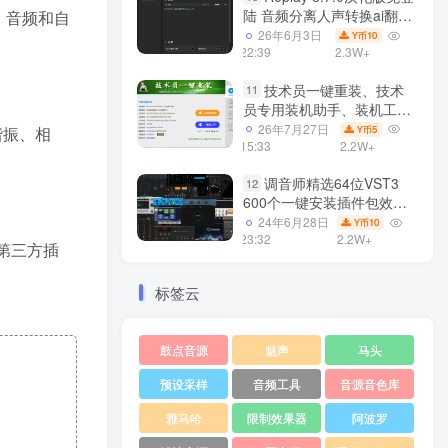
陆 音频分离人声转换ai翻唱
、音频和自
支持50系显卡 一键安装
26年6月3日
10
Y币
WiN
22:39
2.3W+
技术员一键重装、技术
11
员专用装机助手、装机工
具、电脑系统装机软件丶一
26年7月27日
5
、谐振、相
Y币
键安装系统
15:33
2.2W+
Win7/win8/win10/WIN11
调音师精选64位VST3
12
600个一键安装插件包效果
器集合10G WiN
24年6月28日
10
Y币
23:32
2.2W+
的第三方插
标签云
鼓点音源
魅声
马头
预设采样
音频工具
音源音色库
雅马哈
限制效果器
阿波罗