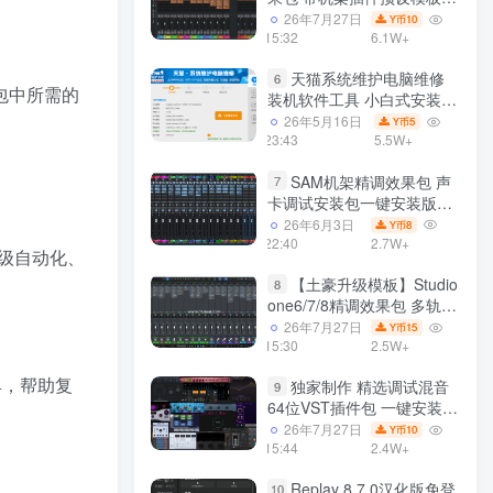
声卡调试好效果工程文件
26年7月27日
10
Y币
15:32
6.1W+
天猫系统维护电脑维修
6
包中所需的
装机软件工具 小白式安装
完全一键安装系统 电脑系统
26年5月16日
5
Y币
装机软件 一键重装系统
23:43
5.5W+
win7/win8/win10/win11/
SAM机架精调效果包 声
7
卡调试安装包一键安装版模
板 带插件预设效果文件
26年6月3日
8
Y币
22:40
2.7W+
级自动化、
【土豪升级模板】Studio
8
one6/7/8精调效果包 多轨道
效果模式可选 声卡调试好预
26年7月27日
15
Y币
设模板 带插件全套文件
15:30
2.5W+
具，帮助复
独家制作 精选调试混音
9
64位VST插件包 一键安装
600个效果器合集v2.0 WiN
26年7月27日
10
Y币
支持定制
15:44
2.4W+
Replay 8.7.0汉化版免登
10