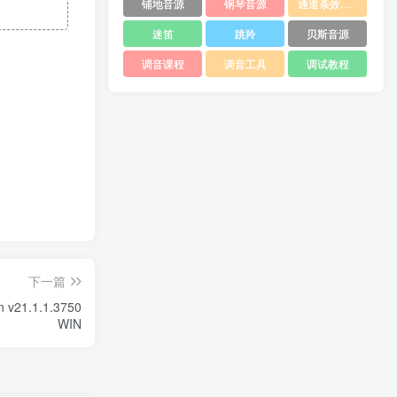
铺地音源
钢琴音源
通道条效果器
迷笛
跳羚
贝斯音源
调音课程
调音工具
调试教程
下一篇
 v21.1.1.3750
WIN