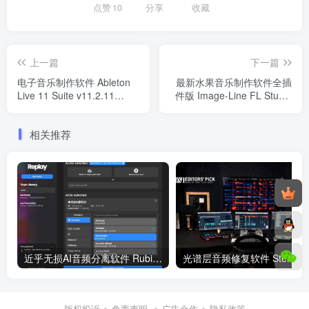
点赞
10
分享
收藏
上一篇
下一篇
电子音乐制作软件 Ableton
最新水果音乐制作软件全插
Live 11 Suite v11.2.11
件版 Image-Line FL Studio
WIN/MAC
Producer Edition
21.2.2.3914 Rev1
相关推荐
WIN（2023.12.20更新修复
版）
近乎无损AI音频分离软件 Rubin AI Replay v1.10.0 WIN/MAC
版权投诉
免责声明
广告合作
隐私政策