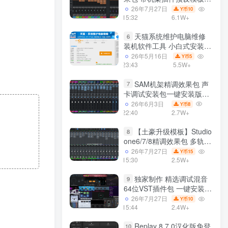
声卡调试好效果工程文件
26年7月27日
10
Y币
15:32
6.1W+
天猫系统维护电脑维修
6
装机软件工具 小白式安装
完全一键安装系统 电脑系统
26年5月16日
5
Y币
装机软件 一键重装系统
23:43
5.5W+
win7/win8/win10/win11/
SAM机架精调效果包 声
7
卡调试安装包一键安装版模
板 带插件预设效果文件
26年6月3日
8
Y币
22:40
2.7W+
【土豪升级模板】Studio
8
one6/7/8精调效果包 多轨道
效果模式可选 声卡调试好预
26年7月27日
15
Y币
设模板 带插件全套文件
15:30
2.5W+
独家制作 精选调试混音
9
64位VST插件包 一键安装
600个效果器合集v2.0 WiN
26年7月27日
10
Y币
支持定制
15:44
2.4W+
Replay 8.7.0汉化版免登
10