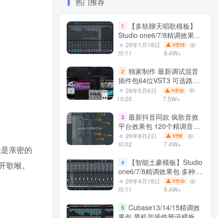
热门推荐
【多轨聊天唱歌模板】
1
Studio one6/7/8精调效果包
多种效果模式 声卡调试好直
26年1月18日
15
Y币
播预设模板
20:11
8.4W+
独家制作 最新调试混音
2
插件包64位VST3 可选路径
一键安装550个效果器合集
26年5月6日
10
Y币
v3.0 WiN 支持定制
10:20
7.5W+
最新抖音同款 疯歌音效
3
平台效果包 120个精调音效
包+软件自带170个音效
26年8月2日
8
Y币
+600个插件 带安装教程全
00:02
7.4W+
无论是亲密的
套
【智能土豪模板】Studio
4
开歌喉。
one6/7/8精调效果包 多种效
果模式可选 声卡调试好预设
26年4月18日
10
Y币
带插件全套文件
00:11
6.4W+
Cubase13/14/15精调效
5
果包 带机架插件预设模板