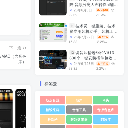
陆 音频分离人声转换ai翻唱
支持50系显卡 一键安装
26年6月3日
10
Y币
WiN
22:39
2.3W+
技术员一键重装、技术
11
员专用装机助手、装机工
具、电脑系统装机软件丶一
26年7月27日
5
Y币
键安装系统
15:33
2.2W+
Win7/win8/win10/WIN11
下一篇
调音师精选64位VST3
12
WiN/MAC（含音色
600个一键安装插件包效果
库）
器集合10G WiN
24年6月28日
10
Y币
23:32
2.2W+
标签云
鼓点音源
魅声
马头
预设采样
音频工具
音源音色库
雅马哈
限制效果器
阿波罗