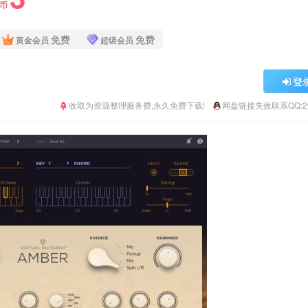
Y币
免费
免费
黄金会员
超级会员
登
收取为资源整理服务费,永久免费下载!
网盘链接失效联系QQ:293