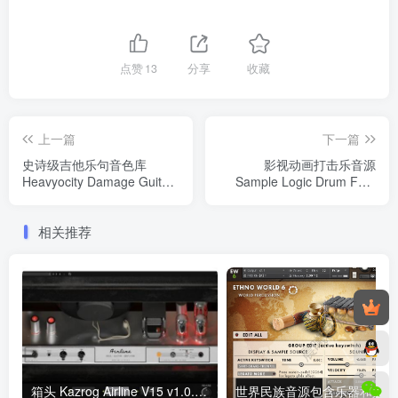
点赞
13
分享
收藏
上一篇
下一篇
史诗级吉他乐句音色库
影视动画打击乐音源
Heavyocity Damage Guitars
Sample Logic Drum Fury
KONTAKT
Motion KONTAKT
相关推荐
箱头 Kazrog Airline V15 v1.0.0 MacOS
世界民族