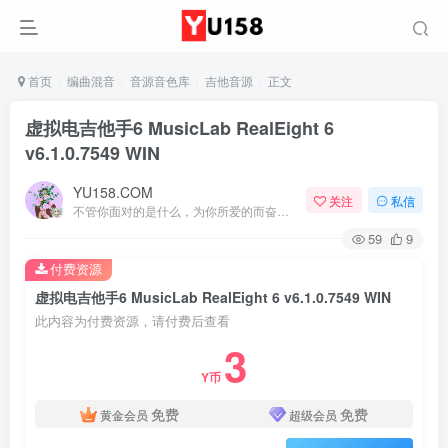
首页
编曲混音
音源音色库
吉他音源
正文
虚拟电吉他手6 MusicLab RealEight 6
v6.1.0.7549 WIN
YU158.COM
关注
私信
不管你面对的是什么，为你所爱的而奋斗都会是值得的
59
9
付费资源
虚拟电吉他手6 MusicLab RealEight 6 v6.1.0.7549 WIN
此内容为付费资源，请付费后查看
3
Y币
免费
免费
黄金会员
超级会员