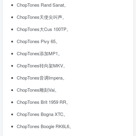
ChopTones Rand Sanat。
ChopTones天使尖叫声。
ChopTones大Cus 100TP。
ChopTones Pivy 65。
ChopTones添加MP1。
ChopTones转向架MKV。
ChopTones音调Impera。
ChopTones雕刻Vai。
ChopTones Brit 1959 RR。
ChopTones Bogna XTC。
ChopTones Boogie RK6L6。