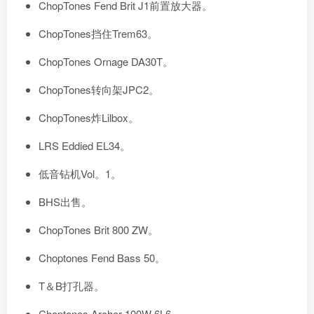
ChopTones Fend Brit J1前置放大器。
ChopTones挡住Trem63。
ChopTones Ornage DA30T。
ChopTones转向架JPC2。
ChopTones炸Lilbox。
LRS Eddied EL34。
低音钻机Vol。1。
BHS出售。
ChopTones Brit 800 ZW。
Choptones Fend Bass 50。
T＆B打孔器。
Choptones Archer 100W 6L6。