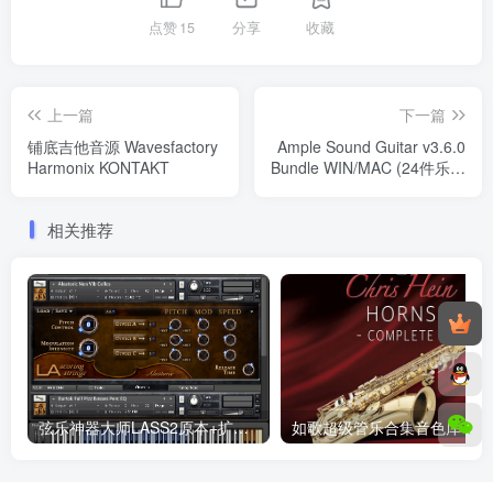
点赞
15
分享
收藏
上一篇
下一篇
铺底吉他音源 Wavesfactory
Ample Sound Guitar v3.6.0
Harmonix KONTAKT
Bundle WIN/MAC (24件乐器
合集，可单独下载，内附安
装教程)
相关推荐
弦乐神器大师LASS2原本+扩展 Windows/MacOS 康泰克音色