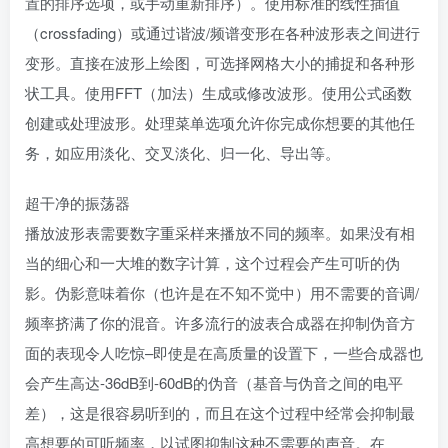
置的排序选项，或手动重新排序）。使用标准的线性插值
（crossfading）或通过谐波/频谱变形在各种波形表之间进行
变形。直接在波形上绘图，可选择网格大小的捕捉和各种形
状工具。使用FFT（加法）生成或修改波形。使用公式函数
创建或处理波形。处理菜单选项允许你完成你想要的其他任
务，如应用淡化、交叉淡化、归一化、导出等。
超干净的振荡器
播放波形表需要数字重采样来播放不同的频率。如果没有相
当的细心和一大堆的数字计算，这个过程会产生可听的伪
影。伪影意味着你（也许是在不知不觉中）用不需要的音调/
频率挤满了你的混音。许多流行的波表合成器在抑制伪音方
面的表现令人吃惊–即使是在高质量的设置下，一些合成器也
会产生高达-36dB到-60dB的伪音（基音与伪音之间的电平
差），这是很容易听到的，而且在这个过程中经常会抑制最
高想要的可听频率，以试图抑制这种不需要的声音。在