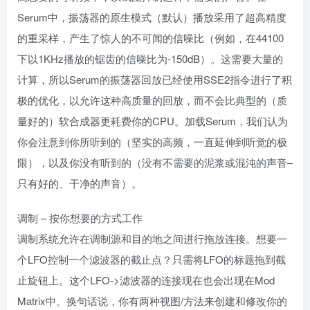
Serum中，振荡器的原生模式（默认）播放采用了超高精度
的重采样，产生了惊人的不可闻的信噪比（例如，在44100
下以1KHz播放的锯齿的信噪比为-150dB）。这需要大量的
计算，所以Serum的振荡器回放已经使用SSE2指令进行了积
极的优化，以允许这种高质量的回放，而不会比典型的（质
量好的）软合成器更耗费你的CPU。加载Serum，我们认为
你会注意到你所听到的（坚实的高频，一直延伸到听觉的极
限），以及你没有听到的（没有不需要的泥浆或混沌的声音–
只有好的、干净的声音）。
调制 – 按你想要的方式工作
调制系统允许在调制源和目的地之间进行拖放连接。想要一
个LFO控制一个滤波器的截止点？只需将LFO的标题拖到截
止旋钮上。这个LFO->滤波器的连接现在也会出现在Mod
Matrix中。换句话说，你有两种视图/方法来创建和修改你的