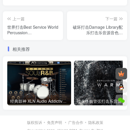
上一篇
下一篇
世界打击Best Service World
破坏打击Damage Library配
Percussion
乐打击乐音源音色库
Windows/MacOS Engine 2
Windows/MacOS 康泰克音
加载
色
相关推荐
经典鼓神 XLN Audio Addictive Drums 2 Complete v2.2.5.6 WIN/MAC
喷火终
版权投诉
免责声明
广告合作
隐私政策