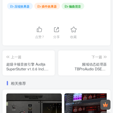
压缩效果器
插件效果器
编曲混音
点赞
7
分享
收藏
上一篇
下一篇
超级卡顿音效引擎 Audija
频域动态处理器
SuperStutter v1.0.6 Incl.
TBProAudio DSEQ3
Keygen WiN/Mac
v3.9.14 U2B Mac
相关推荐