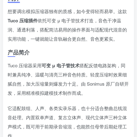
想要调出模拟压缩器独有的质感，如今变得轻而易举。这款
Tuco 压缩插件
依托可变 μ 电子管技术打造，音色干净温
润、通透利落，搭配简洁易用的操作界面与适配现代混音的
实用功能，一键就能让音轨融合更自然、音色更紧实。
产品简介
Tuco 压缩器采用
可变 μ 电子管技术
搭配反馈电路架构，同
时兼具纯净、温暖与清亮三种音色特质。轻度压缩时效果细
腻自然，加大压缩量则爆发力十足。由 Sonimus 原厂自研开
发，采用精准模拟建模技术制作而成。
它适配鼓组、人声、各类实录乐器，也十分适合整曲总线混
音处理。内置双单声道、复古立体声、现代立体声三种立体
声模式，既可用于前期录音缩混，也能胜任母带后期处理工
作。