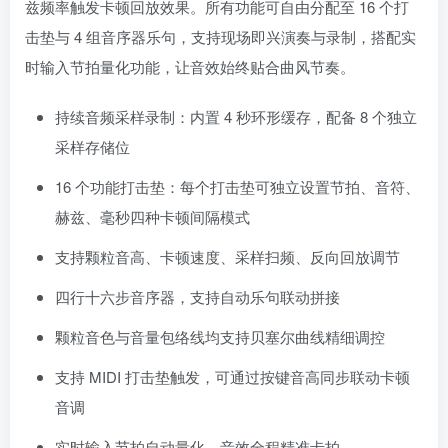
兹频率触发卡顿回放效果。所有功能可自由分配至 16 个打
击垫与 4 组音序器乐句，支持现场即兴演奏与录制，搭配实
时输入节拍量化功能，让音效始终贴合曲风节奏。
持续音频采样录制：内置 4 秒环形缓存，配备 8 个独立
采样存储位
16 个功能打击垫：每个打击垫可独立设置节拍、音符、
赫兹、毫秒四种卡顿间隔模式
支持颗粒音高、卡顿速度、采样扫频、反向回放调节
四行十六步音序器，支持自动乐句联动拼接
颗粒音色与音量包络线均支持贝塞尔曲线精细调控
支持 MIDI 打击垫触发，可通过按键音高同步联动卡顿
音调
实时输入节拍自动量化，音效全程精准卡拍