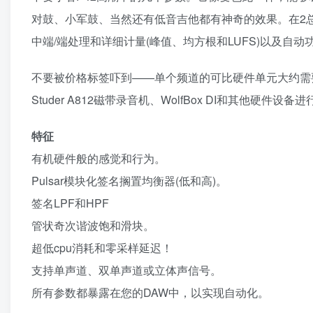
对鼓、小军鼓、当然还有低音吉他都有神奇的效果。在2
中端/端处理和详细计量(峰值、均方根和LUFS)以及自
不要被价格标签吓到——单个频道的可比硬件单元大约需要1700美元。当
Studer A812磁带录音机、WolfBox DI和其他硬
特征
有机硬件般的感觉和行为。
Pulsar模块化签名搁置均衡器(低和高)。
签名LPF和HPF
管状奇次谐波饱和滑块。
超低cpu消耗和零采样延迟！
支持单声道、双单声道或立体声信号。
所有参数都暴露在您的DAW中，以实现自动化。