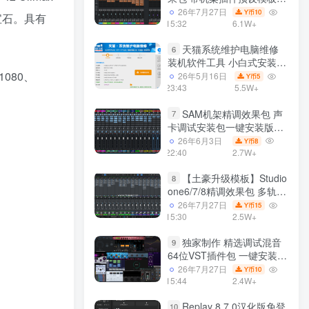
声卡调试好效果工程文件
26年7月27日
10
Y币
宝石。具有
15:32
6.1W+
天猫系统维护电脑维修
6
装机软件工具 小白式安装
1080、
完全一键安装系统 电脑系统
26年5月16日
5
Y币
装机软件 一键重装系统
23:43
5.5W+
win7/win8/win10/win11/
SAM机架精调效果包 声
7
卡调试安装包一键安装版模
板 带插件预设效果文件
26年6月3日
8
Y币
22:40
2.7W+
【土豪升级模板】Studio
8
one6/7/8精调效果包 多轨道
效果模式可选 声卡调试好预
26年7月27日
15
Y币
设模板 带插件全套文件
15:30
2.5W+
独家制作 精选调试混音
9
64位VST插件包 一键安装
600个效果器合集v2.0 WiN
26年7月27日
10
Y币
支持定制
15:44
2.4W+
Replay 8.7.0汉化版免登
10