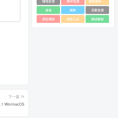
铺地音源
钢琴音源
通道条效果器
迷笛
跳羚
贝斯音源
调音课程
调音工具
调试教程
下一篇
.3.1 Win/macOS