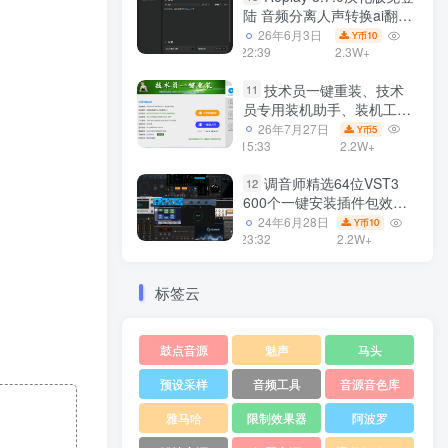
陆 音频分离人声转换ai翻唱
支持50系显卡 一键安装
26年6月3日
10
Y币
WiN
22:39
2.3W+
技术员一键重装、技术
11
员专用装机助手、装机工
具、电脑系统装机软件丶一
26年7月27日
5
Y币
键安装系统
15:33
2.2W+
Win7/win8/win10/WIN11
调音师精选64位VST3
12
600个一键安装插件包效果
器集合10G WiN
24年6月28日
10
Y币
23:32
2.2W+
标签云
鼓点音源
魅声
马头
预设采样
音频工具
音源音色库
雅马哈
限制效果器
阿波罗