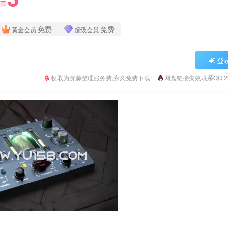
Y币
免费
免费
黄金会员
超级会员
登
收取为资源整理服务费,永久免费下载!
网盘链接失效联系QQ:293