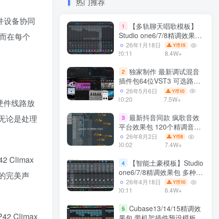
热门推荐
硬件设备协同
【多轨聊天唱歌模板】
1
Studio one6/7/8精调效果包
）而在每个
多种效果模式 声卡调试好直
26年1月18日
15
Y币
播预设模板
20:11
8.4W+
独家制作 最新调试混音
2
插件包64位VST3 可选路径
一键安装550个效果器合集
26年5月6日
10
Y币
v3.0 WiN 支持定制
10:20
7.5W+
从硬件线路放
最新抖音同款 疯歌音效
，无论是处理
3
平台效果包 120个精调音效
包+软件自带170个音效
26年8月2日
8
Y币
+600个插件 带安装教程全
00:02
7.4W+
套
Climax
【智能土豪模板】Studio
4
one6/7/8精调效果包 多种效
您的完美声
果模式可选 声卡调试好预设
26年4月18日
10
Y币
带插件全套文件
00:11
6.4W+
Cubase13/14/15精调效
5
Climax
果包 带机架插件预设模板