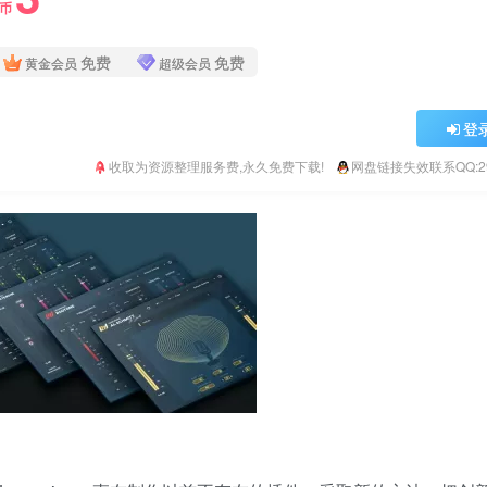
Y币
免费
免费
黄金会员
超级会员
登
收取为资源整理服务费,永久免费下载!
网盘链接失效联系QQ:293