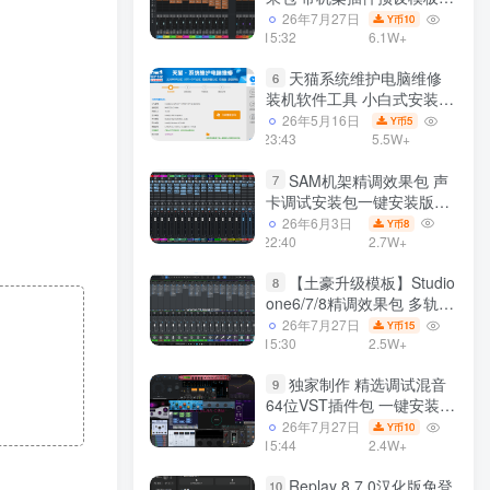
声卡调试好效果工程文件
26年7月27日
10
Y币
15:32
6.1W+
天猫系统维护电脑维修
6
装机软件工具 小白式安装
完全一键安装系统 电脑系统
26年5月16日
5
Y币
装机软件 一键重装系统
23:43
5.5W+
win7/win8/win10/win11/
SAM机架精调效果包 声
7
卡调试安装包一键安装版模
板 带插件预设效果文件
26年6月3日
8
Y币
22:40
2.7W+
【土豪升级模板】Studio
8
one6/7/8精调效果包 多轨道
效果模式可选 声卡调试好预
26年7月27日
15
Y币
设模板 带插件全套文件
15:30
2.5W+
独家制作 精选调试混音
9
64位VST插件包 一键安装
600个效果器合集v2.0 WiN
26年7月27日
10
Y币
支持定制
15:44
2.4W+
Replay 8.7.0汉化版免登
10