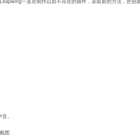
自2015年以来，Leapwing一直在制作以前不存在的插件，采取新的方法，把
性声音。
屏幕截图