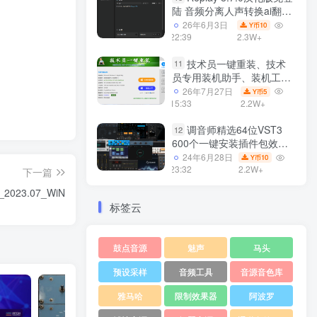
陆 音频分离人声转换ai翻唱
支持50系显卡 一键安装
26年6月3日
10
Y币
WiN
22:39
2.3W+
技术员一键重装、技术
11
员专用装机助手、装机工
具、电脑系统装机软件丶一
26年7月27日
5
Y币
键安装系统
15:33
2.2W+
Win7/win8/win10/WIN11
调音师精选64位VST3
12
600个一键安装插件包效果
器集合10G WiN
24年6月28日
10
Y币
23:32
2.2W+
下一篇
e_2023.07_WiN
标签云
鼓点音源
魅声
马头
预设采样
音频工具
音源音色库
雅马哈
限制效果器
阿波罗