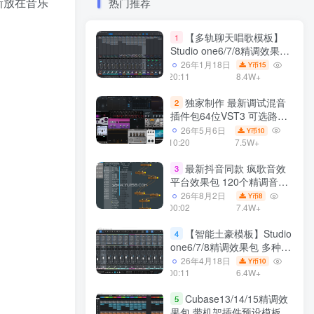
创新放在音乐
热门推荐
【多轨聊天唱歌模板】
1
Studio one6/7/8精调效果包
多种效果模式 声卡调试好直
26年1月18日
15
Y币
播预设模板
20:11
8.4W+
独家制作 最新调试混音
2
插件包64位VST3 可选路径
一键安装550个效果器合集
26年5月6日
10
Y币
v3.0 WiN 支持定制
10:20
7.5W+
最新抖音同款 疯歌音效
3
平台效果包 120个精调音效
包+软件自带170个音效
26年8月2日
8
Y币
+600个插件 带安装教程全
00:02
7.4W+
套
【智能土豪模板】Studio
4
one6/7/8精调效果包 多种效
果模式可选 声卡调试好预设
26年4月18日
10
Y币
带插件全套文件
00:11
6.4W+
Cubase13/14/15精调效
5
果包 带机架插件预设模板