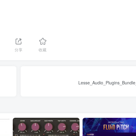
分享
收藏
Lesse_Audio_Plugins_Bundl