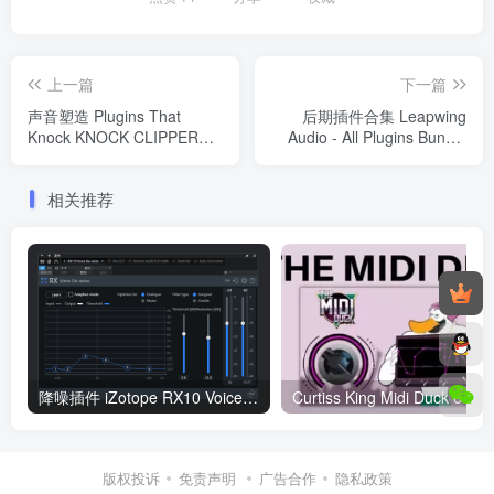
上一篇
下一篇
声音塑造 Plugins That
后期插件合集 Leapwing
Knock KNOCK CLIPPER
Audio - All Plugins Bundle
1.0.5 WIN
[07.2023] Win
相关推荐
降噪插件 iZotope RX10 Voice De-noise WIN
Curtis
版权投诉
免责声明
广告合作
隐私政策