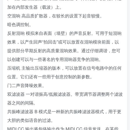
加在内部发生器（载波）上。
空混响 高品质扩散器，在较长的设置下起音较慢。
暗色调控制。
反射混响 模拟来自表面（墙壁）的声音反射。可用于短混响
效果，以产生回声“拍回击”或可以放置在混响模块前面，以
提供部分早期反射的高质量混响效果。通过仔细调谐，您可
以创建可以与一些著名的专用混响器竞争的混响。
压缩机 主输出压缩器的版本，可以放置在信号电路中的任何
位置。它们还有一些用于创意控制的新参数。
门二声音降噪效果。
双滤波器 一对谐振高/低频滤波器。带宽调节器调整两个滤波
器之间的间隔。
共振峰滤波器 B 模式是一种新的共振峰滤波器模式，用于更
大胆的类似语音的过滤。
MIDI CC 输出将包络输出作为 MIDI CC 信号发送。在某些