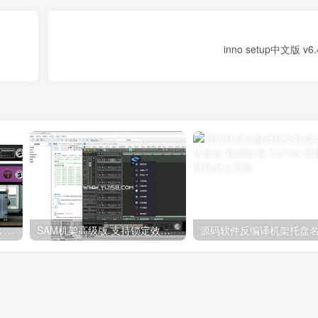
inno setup中文版 v
提取插件32位封装专用 Black Rooster Audio The ALL Bundle黑公鸡套装
SAM机架高级版 支持锁定效果 可修改信息 inno封装源码