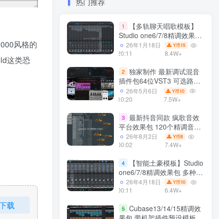
热门推荐
【多轨聊天唱歌模板】
1
Studio one6/7/8精调效果包
000风格的
多种效果模式 声卡调试好直
26年1月18日
15
Y币
播预设模板
20:11
8.4W+
ld这类恐
独家制作 最新调试混音
2
插件包64位VST3 可选路径
一键安装550个效果器合集
26年5月6日
10
Y币
v3.0 WiN 支持定制
10:20
7.5W+
最新抖音同款 疯歌音效
3
平台效果包 120个精调音效
包+软件自带170个音效
26年8月2日
8
Y币
+600个插件 带安装教程全
00:02
7.4W+
套
【智能土豪模板】Studio
4
one6/7/8精调效果包 多种效
果模式可选 声卡调试好预设
26年4月18日
10
Y币
带插件全套文件
00:11
6.4W+
下载
Cubase13/14/15精调效
5
果包 带机架插件预设模板