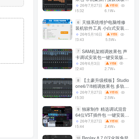
声卡调试好效果工程文件
26年7月27日
10
Y币
15:32
6.1W+
天猫系统维护电脑维修
6
装机软件工具 小白式安装
完全一键安装系统 电脑系统
26年5月16日
5
Y币
装机软件 一键重装系统
23:43
5.5W+
win7/win8/win10/win11/
SAM机架精调效果包 声
7
卡调试安装包一键安装版模
板 带插件预设效果文件
26年6月3日
8
Y币
22:40
2.7W+
【土豪升级模板】Studio
8
one6/7/8精调效果包 多轨道
效果模式可选 声卡调试好预
26年7月27日
15
Y币
设模板 带插件全套文件
15:30
2.5W+
独家制作 精选调试混音
9
64位VST插件包 一键安装
600个效果器合集v2.0 WiN
26年7月27日
10
Y币
支持定制
15:44
2.4W+
Replay 8.7.0汉化版免登
10