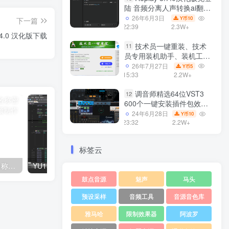
陆 音频分离人声转换ai翻唱
支持50系显卡 一键安装
26年6月3日
10
Y币
下一篇
WiN
22:39
2.3W+
6.4.0 汉化版下载
技术员一键重装、技术
11
员专用装机助手、装机工
具、电脑系统装机软件丶一
26年7月27日
5
Y币
键安装系统
15:33
2.2W+
Win7/win8/win10/WIN11
调音师精选64位VST3
12
600个一键安装插件包效果
器集合10G WiN
24年6月28日
10
Y币
23:32
2.2W+
标签云
源码软件反编译机架托盘名称密码修改 视频教程
YU158资源网 免费分享工具箱源码 开源学习下载
鼓点音源
魅声
马头
预设采样
音频工具
音源音色库
雅马哈
限制效果器
阿波罗